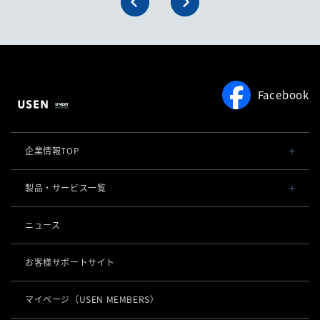
Facebook
企業情報TOP
会社概要・役員一覧
製品・サービス一覧
事業内容
導入事例
ニュース
POSレジ 他
社長メッセージ
お役立ち情報
USENレジ
オーダーシステム
お客様サポートサイト
沿革
USENセルフレジ
USEN Ticket & Pay
キャッシュレス決済
マイページ
（USEN MEMBERS）
事業所一覧
USENレジTAB BEAUTY
USEN ハンディ