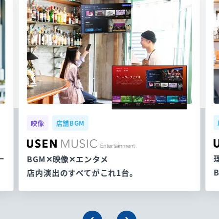
映像
店舗BGM
ー
BGM✕映像✕エンタメ
店内演出のすべてがこれ1台。