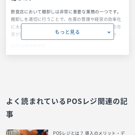
飲食店において棚卸しは非常に重要な業務の一つです。
棚卸しを適切に行うことで、在庫の管理や経営の効率化
に大きく寄与します。特に飲食店では、食品や飲料の在
もっと見る
庫が日々変動するため、正確な在庫管理が求められま
す。また、棚卸しは売上総利益の把握や確定申告など、
2026年03月09日
経営全般においても欠かせない作業です。本記事では、
飲食店の棚卸しについて、基本的な流れや効率化のコツ
を詳しく解説し、経営改善に役立つ情報を提供します。
よく読まれているPOSレジ関連の記
事
POSレジとは？ 導入のメリット・デ