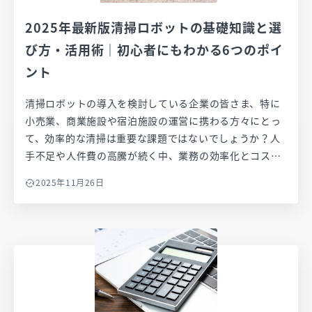
リバリーロボット、無人農業機械などの導入が進行中で
2025年最新版清掃ロボットの基礎知識と選
す。人手を補い、効率化と安全性を両立させる、まさに
いま必要とされる技術です。
び方・活用術｜初心者にもわかる6つのポイ
ント
清掃ロボットの導入を検討している企業の皆さま、特に
小売業、商業施設や宿泊施設の運営に携わる方々にとっ
て、効率的な清掃は重要な課題ではないでしょうか？人
手不足や人件費の高騰が続く中、業務の効率化とコスト
削減を実現するために、最新の清掃ロボットが注目され
2025年11月26日
ています。この記事では、清掃ロボットの基礎知識から
選び方、最新の技術を活用して、どのように効率化を促
進し、業務を改善できるのかを具体的なポイントを6つ
にまとめてご紹介します。清掃ロボットの選び方や導入
の際の注意点を知り、皆さまの参考にしていただければ
幸いです。