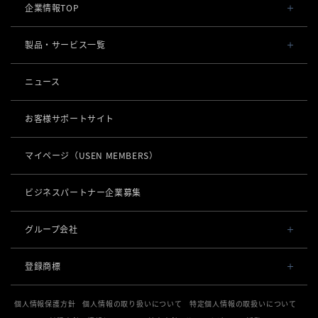
企業情報TOP
会社概要・役員一覧
製品・サービス一覧
事業内容
導入事例
ニュース
POSレジ 他
社長メッセージ
お役立ち情報
USENレジ
オーダーシステム
お客様サポートサイト
沿革
USENセルフレジ
USEN Ticket & Pay
キャッシュレス決済
マイページ
（USEN MEMBERS）
事業所一覧
USENレジTAB BEAUTY
USEN ハンディ
USEN PAY
ロボティクス
店舗DX
USENレジTAB STORE
ビジネスパートナー企業募集
USEN Mobile Order
+
USEN PAY
KettyBot Pro（配膳）
USENレジTAB HEALTHCARE
数字で見るUSEN
集客・予約
USEN Tablet Order
グループ会社
USEN PAY ENTRY
PuduBot2（配膳）
勤怠管理「USEN スタッフシフト」
USEN SMART RESERVE
サスティナビリティ
USEN & U-NEXT GROUP
USEN Order & Pay
⁩音楽配信
USEN PAY QR
登録商標
BellaBot Pro（配膳）
株式会社 U-NEXT HOLDINGS
ヒトサラ
グループ会社
USEN My Menu Premium
USEN MUSIC
通信
登録第７０２６４７０号
PUDU T300（運搬）
SAVOR JAPAN
個人情報保護方針
個人情報の取り扱いについて
特定個人情報の取扱いについて
登録第７０２６８８０号
USEN MUSIC Entertainment
採用情報
USEN AIR UNLIMITED