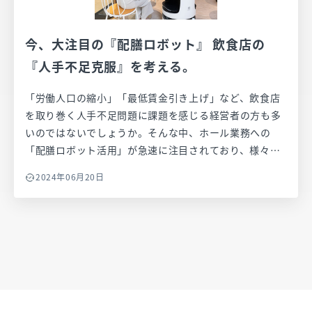
的な効果や、成功するためのステップについてわかりや
すくご紹介します。新しい技術を活用し、飲食店の未来
今、大注目の『配膳ロボット』 飲食店の
を切り拓くためのヒントをお届けします。
『人手不足克服』を考える。
「労働人口の縮小」「最低賃金引き上げ」など、飲食店
を取り巻く人手不足問題に課題を感じる経営者の方も多
いのではないでしょうか。そんな中、ホール業務への
「配膳ロボット活用」が急速に注目されており、様々な
飲食店において目にする機会も増えました。本記事で
2024年06月20日
は、配膳ロボットが飲食店経営にもたらす可能性につい
て触れていきます。