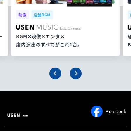
映像
店舗BGM
ー
BGM✕映像✕エンタメ
店内演出のすべてがこれ1台。
Facebook