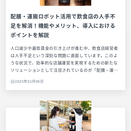
ロボット導入を検討されている場合、この記事を参考に
して、最適な補助金を見つけてみませんか？具体的な申
配膳・運搬ロボット活用で飲食店の人手不
請方法、成功のポイントなど、紹介していきます。
足を解消！機能やメリット、導入における
ポイントを解説
人口減少や最低賃金の引き上げが進む中、飲食店経営者
は人手不足という深刻な問題に直面しています。このよ
うな状況で、効率的な店舗運営を実現するための新たな
ソリューションとして注目されているのが「配膳・運搬
ロボット」です。配膳・運搬ロボットは、単なる労働力
2025年01月09日
の補完にとどまらず、サービスの質を向上させ、顧客満
足度を高める可能性を秘めています。 また飲食店にとど
まらず、小売店やクリニック、工場など様々な業種・業
態でも導入が進んでいます。 本記事では、配膳・運搬ロ
ボットの基本機能や歴史をはじめ、導入におけるメリッ
トやポイントを詳しく解説します。特に、中小規模の飲
食店を経営する方々に向けて、ロボット導入による具体