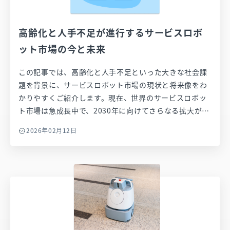
高齢化と人手不足が進行するサービスロボ
ット市場の今と未来
この記事では、高齢化と人手不足といった大きな社会課
題を背景に、サービスロボット市場の現状と将来像をわ
かりやすくご紹介します。現在、世界のサービスロボッ
ト市場は急成長中で、2030年に向けてさらなる拡大が見
込まれています。国内においても、飲食や介護、物流な
2026年02月12日
どさまざまな分野で導入が進んでおり、2026年には一段
と成長が加速すると予測されています。サービスロボッ
トの普及は、高齢化に伴う介護・医療分野や、人手不足
が深刻な飲食・商業・物流業界などで進んでいます。高
齢者の支援・ケアの分野では、移乗や排泄支援、アシス
トスーツなどへのニーズが高まっています。また商業・
サービス業では、配膳、案内、調理補助、清掃など業務
省力化のニーズが強く、一次産業分野ではドローンやデ