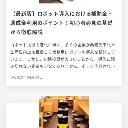
【最新版】ロボット導入における補助金・
助成金利用のポイント！初心者必見の基礎
から徹底解説
ロボット技術の進化に伴い、多くの企業が業務効率化や
生産性向上を目指して業務用ロボットの導入を検討して
います。しかし、初期投資が大きいことから、導入に踏
み切れない企業も少なくありません。そこで注目される
のが、業務用ロボットの導入をサポートする補助金や助
2025年04月30日
成金制度です。この記事では、初心者の方でも理解しや
すいように、業務用ロボットへの補助金や助成金の基礎
から注意点までをわかりやすく解説します。 補助金や助
成金を利用することで、導入コストを抑えつつ、最新の
ロボット技術を活用することができます。こうした支援
策をしっかりと理解し、うまく活用することで、企業の
競争力を大幅に高めることが可能です。皆さんも業務用