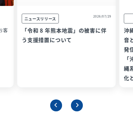
2026/07/29
ニュースリリース
お客
「令和 8 年熊本地震」の被害に伴
沖
う支援措置について
音
発
「
縄
化