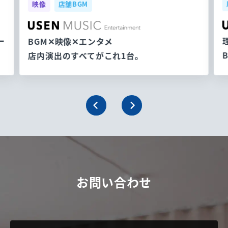
映像
店舗BGM
ー
BGM✕映像✕エンタメ
店内演出のすべてがこれ1台。
お問い合わせ