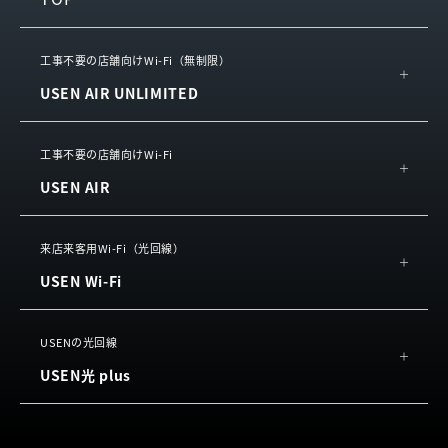
工事不要の店舗向けWi-Fi（無制限）
USEN AIR UNLIMITED
概要
工事不要の店舗向けWi-Fi
機能
USEN AIR
料金
概要
よくある質問
来店来客用Wi-Fi（光回線）
機能
USEN Wi-Fi
約款
料金
サービスをご利用中の方
概要
お客様の声
USENの光回線
機能
USEN光 plus
よくある質問
よくある質問
約款
概要