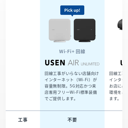
Wi-Fi+ 回線
W
回線工事がいらない店舗向け
回線工事
インターネット（Wi-Fi）が
インターネ
容量無制限。5G対応かつ来
お店に必
店客用フリーWi-Fi標準装備
環境を、
でご提供します。​
ます。 ​​
工事​
不要