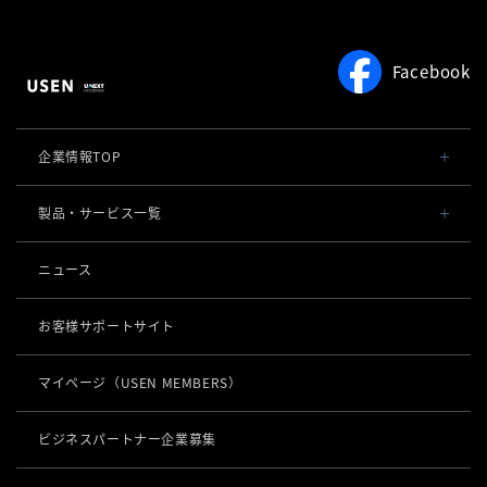
お役立ち情報
サービスをご利用中の方
Facebook
企業情報TOP
会社概要・役員一覧
製品・サービス一覧
事業内容
導入事例
ニュース
POSレジ 他
社長メッセージ
お役立ち情報
USENレジ
オーダーシステム
お客様サポートサイト
沿革
USENセルフレジ
USEN Ticket & Pay
キャッシュレス決済
マイページ
（USEN MEMBERS）
事業所一覧
USENレジTAB BEAUTY
USEN ハンディ
USEN PAY
ロボティクス
店舗DX
USENレジTAB STORE
ビジネスパートナー企業募集
USEN Mobile Order
+
USEN PAY
KettyBot Pro（配膳）
USENレジTAB HEALTHCARE
数字で見るUSEN
集客・予約