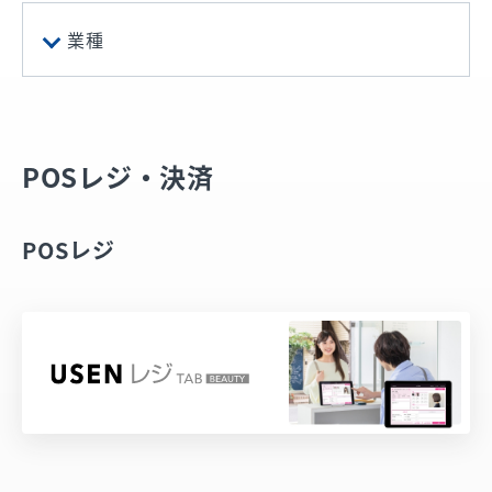
業種
飲食店
サロン
POSレジ・決済
小売店
オフィス
POSレジ
病院
ホテル