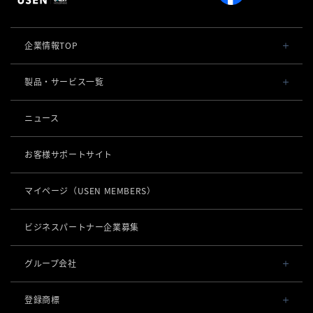
企業情報TOP
会社概要・役員一覧
製品・サービス一覧
事業内容
導入事例
ニュース
POSレジ 他
社長メッセージ
お役立ち情報
USENレジ
オーダーシステム
お客様サポートサイト
沿革
USENセルフレジ
USEN Ticket & Pay
キャッシュレス決済
マイページ
（USEN MEMBERS）
事業所一覧
USENレジTAB BEAUTY
USEN ハンディ
USEN PAY
ロボティクス
店舗DX
USENレジTAB STORE
ビジネスパートナー企業募集
USEN Mobile Order
+
USEN PAY
KettyBot Pro（配膳）
USENレジTAB HEALTHCARE
数字で見るUSEN
集客・予約
USEN Tablet Order
グループ会社
USEN PAY ENTRY
PuduBot2（配膳）
勤怠管理「USEN スタッフシフト」
USEN SMART RESERVE
サスティナビリティ
USEN & U-NEXT GROUP
USEN Order & Pay
⁩音楽配信
USEN PAY QR
登録商標
BellaBot Pro（配膳）
株式会社 U-NEXT HOLDINGS
ヒトサラ