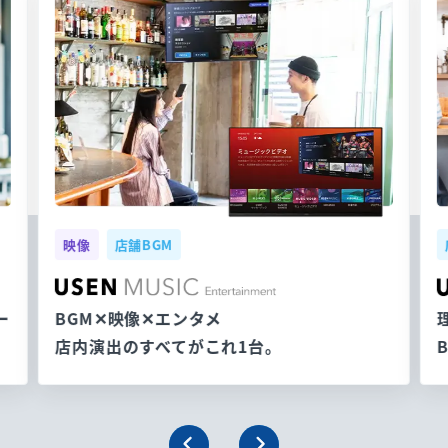
映像
店舗BGM
ー
BGM✕映像✕エンタメ
店内演出のすべてがこれ1台。