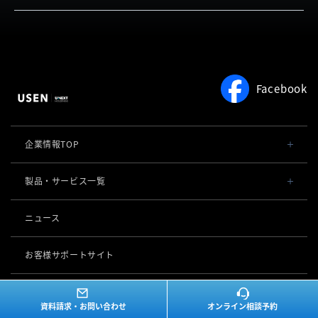
お客さまの声
USEN PAY QR
お役立ち情報
料金
サービスをご利用中の方
よくある質問
Facebook
企業情報TOP
会社概要・役員一覧
製品・サービス一覧
事業内容
導入事例
ニュース
POSレジ 他
社長メッセージ
お役立ち情報
USENレジ
オーダーシステム
お客様サポートサイト
沿革
USENセルフレジ
USEN Ticket & Pay
キャッシュレス決済
マイページ
（USEN MEMBERS）
事業所一覧
USENレジTAB BEAUTY
資料請求・お問い合わせ
オンライン相談予約
USEN ハンディ
USEN PAY