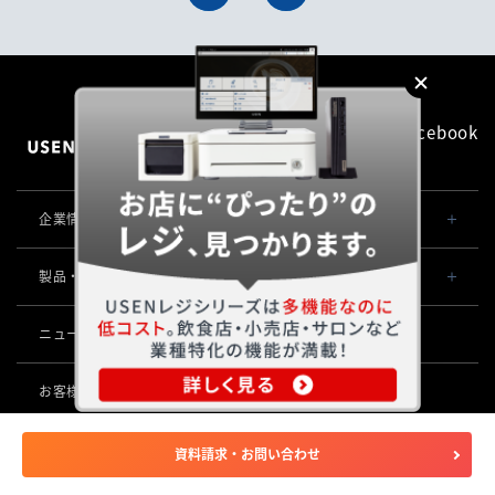
Facebook
企業情報TOP
会社概要・役員一覧
製品・サービス一覧
事業内容
導入事例
ニュース
POSレジ 他
社長メッセージ
お役立ち情報
USENレジ
オーダーシステム
お客様サポートサイト
沿革
USENセルフレジ
USEN Ticket & Pay
キャッシュレス決済
マイページ
（USEN MEMBERS）
資料請求・お問い合わせ
事業所一覧
USENレジTAB BEAUTY
USEN ハンディ
USEN PAY