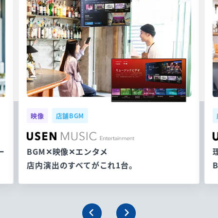
映像
店舗BGM
ー
BGM✕映像✕エンタメ
店内演出のすべてがこれ1台。