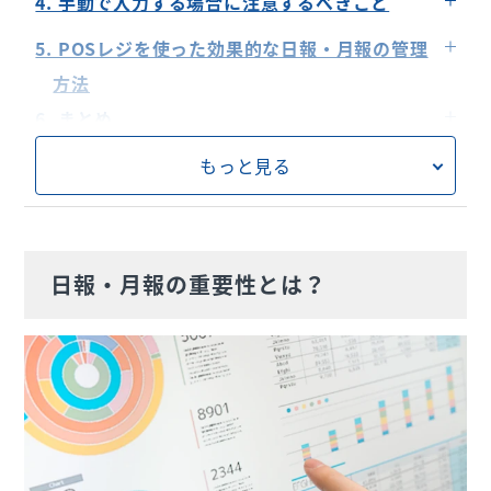
4. 手動で入力する場合に注意するべきこと
良かった点
まとめて書かない
数字などの入力ミス
5. POSレジを使った効果的な日報・月報の管理
改善すべき点
原因や理由をよく考える
業務量が増加する
方法
翌日の目標
長期的に続ける必要がある
人件費が余計にかかる場合もある
6. まとめ
もっと見る
日報・月報の重要性とは？