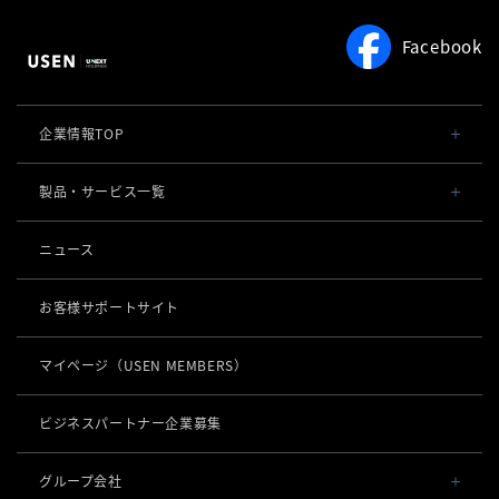
Facebook
企業情報TOP
会社概要・役員一覧
製品・サービス一覧
事業内容
導入事例
ニュース
POSレジ 他
社長メッセージ
お役立ち情報
USENレジ
オーダーシステム
お客様サポートサイト
沿革
USENセルフレジ
USEN Ticket & Pay
キャッシュレス決済
マイページ
（USEN MEMBERS）
事業所一覧
USENレジTAB BEAUTY
USEN ハンディ
USEN PAY
ロボティクス
店舗DX
USENレジTAB STORE
ビジネスパートナー企業募集
USEN Mobile Order
+
USEN PAY
KettyBot Pro（配膳）
USENレジTAB HEALTHCARE
数字で見るUSEN
集客・予約
USEN Tablet Order
グループ会社
USEN PAY ENTRY
PuduBot2（配膳）