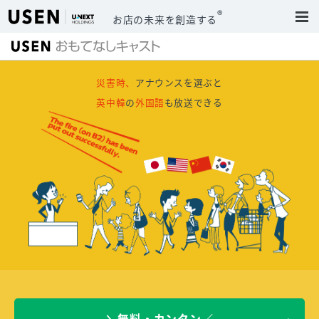
®
お店の未来を創造する
災害時、
アナウンスを選ぶと
英中韓
の
外国語
も放送できる
＼無料・カンタン／