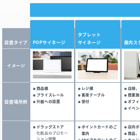
タブレット
設置タイプ
POPサイネージ
サイネージ
屋内ス
イメージ
商品棚
レジ横
店頭、
プライスレール
客席テーブル
商業施
設置場所例
什器への設置
受付
オフィ
イベン
ドラッグストア
ポイントカードのご
店内ポ
化粧品のプロモー
案内
商品、
ション映像