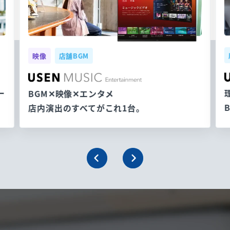
映像
店舗BGM
ー
BGM✕映像✕エンタメ
店内演出のすべてがこれ1台。