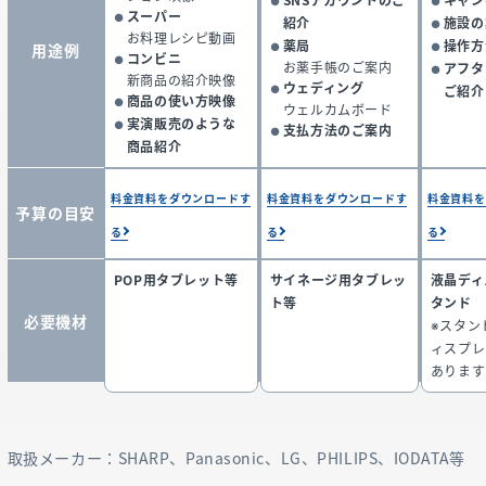
SNSアカウントのご
キャン
スーパー
紹介
施設の
お料理レシピ動画
薬局
操作方
用途例
コンビニ
お薬手帳のご案内
アフタ
新商品の紹介映像
ウェディング
ご紹介
商品の使い方映像
ウェルカムボード
実演販売のような
支払方法のご案内
商品紹介
料金資料をダウンロードす
料金資料をダウンロードす
料金資料を
予算の目安
る
る
る
POP用タブレット等
サイネージ用タブレッ
液晶ディ
ト等
タンド
必要機材
※スタン
ィスプレ
あります
取扱メーカー：SHARP、Panasonic、LG、PHILIPS、IODATA等