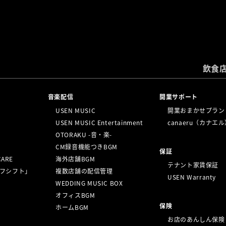
飲食
⁩音楽配信
開業サポート
USEN MUSIC
開業おまかせプラン
USEN MUSIC Entertainment
canaeru（カナエ
OTORAKU -音・楽-
CM録音機能つきBGM
保証
CARE
海外店舗BGM
テナント家賃保証
ッフシフト」
複数店舗の配信管理
USEN Warranty
WEDDING MUSIC BOX
オフィスBGM
保険
ホームBGM
お店のあんしん保険