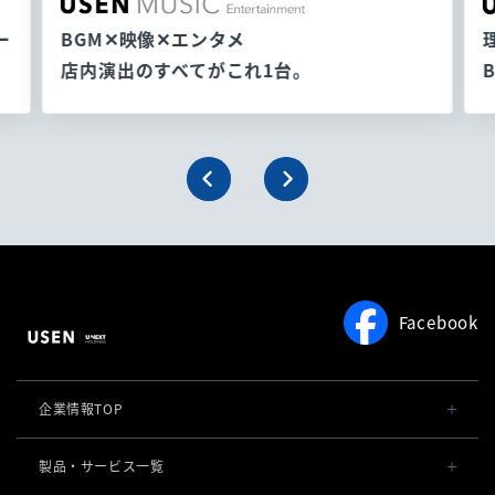
ー
BGM✕映像✕エンタメ
店内演出のすべてがこれ1台。
Facebook
企業情報TOP
会社概要・役員一覧
製品・サービス一覧