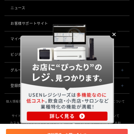
事業内容
導入事例
ニュース
POSレジ 他
社長メッセージ
お役立ち情報
USENレジ
オーダーシステム
お客様サポートサイト
沿革
USENセルフレジ
USEN Ticket & Pay
キャッシュレス決済
マイページ
（USEN MEMBERS）
事業所一覧
USENレジTAB BEAUTY
USEN ハンディ
USEN PAY
ロボティクス
店舗DX
USENレジTAB STORE
ビジネスパートナー企業募集
USEN Mobile Order
+
USEN PAY
KettyBot Pro（配膳）
USENレジTAB HEALTHCARE
数字で見るUSEN
集客・予約
USEN Tablet Order
グループ会社
USEN PAY ENTRY
PuduBot2（配膳）
勤怠管理「USEN スタッフシフト」
USEN SMART RESERVE
サスティナビリティ
USEN & U-NEXT GROUP
USEN Order & Pay
⁩音楽配信
USEN PAY QR
登録商標
BellaBot Pro（配膳）
株式会社 U-NEXT HOLDINGS
ヒトサラ
グループ会社
USEN My Menu Premium
USEN MUSIC
通信
登録第７０２６４７０号
PUDU T300（運搬）
SAVOR JAPAN
個人情報保護方針
個人情報の取り扱いについて
特定個人情報の取扱いについて
登録第７０２６８８０号
USEN MUSIC Entertainment
採用情報
USEN AIR UNLIMITED
PUDU CC1（清掃）
勧誘方針
情報セキュリティ基本方針
サステナビリティ活動
電話
登録第６６５８３１３号
アプリンク
OTORAKU -音・楽-
登録第６６１８６０３号
サイトポリシー
サイトマップ
放送番組審議会
SDGsの取組みについて
USEN AIR
KLEENBOT C40（清掃）
USEN PHONE
登録第６３８６７４６号
サロン向け予約システム
カスタマーハラスメントに対する基本方針
マルチステークホルダー方針
防犯カメラ
CM録音機能つきBGM
USEN光
登録第６１５８６１６号
KLEENBOT C30（清掃）
「USEN RESERVE BEAUTY」