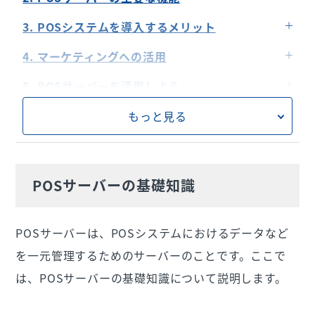
POSサーバーが果たす役割とは？
データ管理とセキュリティ
3. POSシステムを導入するメリット
POSシステム全体におけるサーバーの位置付け
売上管理とレポート機能
業務効率の向上
4. マーケティングへの活用
顧客管理とマーケティング
在庫管理の最適化
顧客データを活用できる
5. POSサーバーを活用しよう
もっと見る
POSサーバーの基礎知識
POSサーバーは、POSシステムにおけるデータなど
を一元管理するためのサーバーのことです。ここで
は、POSサーバーの基礎知識について説明します。