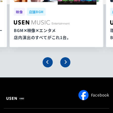
映像
店舗BGM
ー
BGM✕映像✕エンタメ
店内演出のすべてがこれ1台。
Facebook