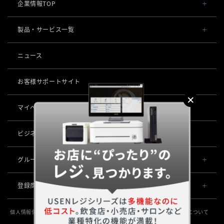
企業情報TOP
会社概要・役員一覧
製品・サービス一覧
事業内容
導入事例
ニュース
POSレジ 他
社長メッセージ
お役立ち情報
USENレジ
オーダーシステム
お客様サポートサイト
沿革
USENセルフレジ
USEN Ticket & Pay
キャッシュレス決済
マイページ
（USEN MEMBERS）
事業所一覧
USENレジTAB BEAUTY
USEN ハンディ
USEN PAY
ロボティクス
店舗DX
USENレジTAB STORE
ビジネスパートナー企業募集
USEN Mobile Order
+
USEN PAY
KettyBot Pro（配膳）
USENレジTAB HEALTHCARE
数字で見るUSEN
集客・予約
USEN Tablet Order
グループ会社
USEN PAY ENTRY
PuduBot2（配膳）
勤怠管理「USEN スタッフシフト」
USEN SMART RESERVE
サスティナビリティ
USEN & U-NEXT GROUP
USEN Order & Pay
⁩音楽配信
USEN PAY QR
登録商標
BellaBot Pro（配膳）
株式会社 U-NEXT HOLDINGS
ヒトサラ
グループ会社
USEN My Menu Premium
USEN MUSIC
通信
登録第７０２６４７０号
PUDU T300（運搬）
SAVOR JAPAN
個人情報保護方針
個人情報の取り扱いについて
特定個人情報の取扱いについて
登録第７０２６８８０号
USEN MUSIC Entertainment
採用情報
USEN AIR UNLIMITED
PUDU CC1（清掃）
勧誘方針
情報セキュリティ基本方針
サステナビリティ活動