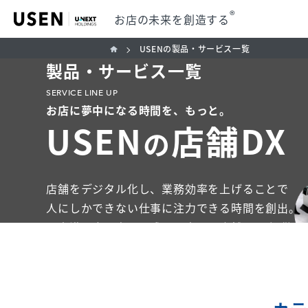
®
お店の未来を創造する
じる
USENの製品・サービス一覧
製品・サービス一覧
SERVICE LINE UP
お店に夢中になる時間を、もっと。
USEN
店舗DX
の
店舗をデジタル化し、業務効率を上げることで
人にしかできない仕事に注力できる時間を創出。
顧客満足度を高め、成長を支える店舗DXを提供し
集
USENの店舗DXとは