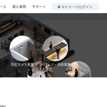
ース
導入事例
サポート
マイページログイン
防犯カメラ事業
POSレジ・決済事業
業
保険・でんき事業
通信・電話事業