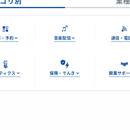
ゴリ別
業
客・予約
音楽配信
通信・電
ティクス
保険・でんき
開業サポ