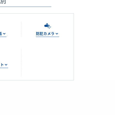
種別
話
防犯カメラ
ート