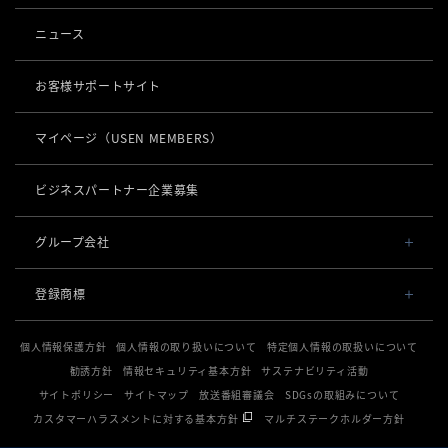
事業内容
導入事例
ニュース
POSレジ 他
社長メッセージ
お役立ち情報
USENレジ
オーダーシステム
お客様サポートサイト
沿革
USENセルフレジ
USEN Ticket & Pay
キャッシュレス決済
マイページ
（USEN MEMBERS）
事業所一覧
USENレジTAB BEAUTY
USEN ハンディ
USEN PAY
ロボティクス
店舗DX
USENレジTAB STORE
ビジネスパートナー企業募集
USEN Mobile Order
+
USEN PAY
KettyBot Pro（配膳）
USENレジTAB HEALTHCARE
数字で見るUSEN
集客・予約
USEN Tablet Order
グループ会社
USEN PAY ENTRY
PuduBot2（配膳）
勤怠管理「USEN スタッフシフト」
USEN SMART RESERVE
サスティナビリティ
USEN & U-NEXT GROUP
USEN Order & Pay
⁩音楽配信
USEN PAY QR
登録商標
BellaBot Pro（配膳）
株式会社 U-NEXT HOLDINGS
ヒトサラ
グループ会社
USEN My Menu Premium
USEN MUSIC
通信
登録第７０２６４７０号
PUDU T300（運搬）
SAVOR JAPAN
個人情報保護方針
個人情報の取り扱いについて
特定個人情報の取扱いについて
登録第７０２６８８０号
USEN MUSIC Entertainment
採用情報
USEN AIR UNLIMITED
PUDU CC1（清掃）
勧誘方針
情報セキュリティ基本方針
サステナビリティ活動
電話
登録第６６５８３１３号
アプリンク
OTORAKU -音・楽-
登録第６６１８６０３号
サイトポリシー
サイトマップ
放送番組審議会
SDGsの取組みについて
USEN AIR
KLEENBOT C40（清掃）
USEN PHONE
登録第６３８６７４６号
サロン向け予約システム
カスタマーハラスメントに対する基本方針
マルチステークホルダー方針
防犯カメラ
CM録音機能つきBGM
USEN光
登録第６１５８６１６号
KLEENBOT C30（清掃）
「USEN RESERVE BEAUTY」