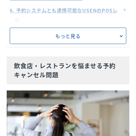
スタッフのモチベーション低下
キャンセルポリシーとキャンセル料の設定
キャンセル料の決め方と金額の相場
6. 予約システムとも連携可能なUSENのPOSレ
店舗の評判への悪影響
事前決済・クレジットカード情報の登録
キャンセル料を請求するための法律上の要件
ジ
キャンセル料の保証サービスや回収サービスの活
実際にキャンセル料を請求する手順
7. 飲食店のキャンセル料を適切に設定して店舗
用
もっと見る
運営を改善しよう
飲食店・レストランを悩ませる予約
キャンセル問題