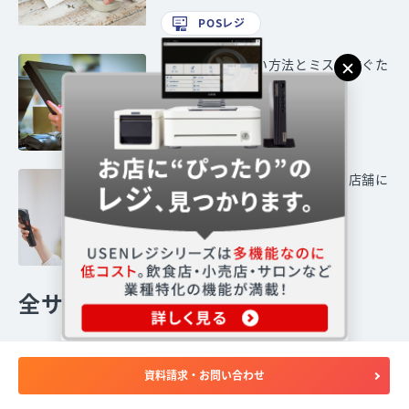
POSレジ
レジ戻しの正しい方法とミスを防ぐた
めのポイントを解説
POSレジ
在庫回転日数の計算式を解説！店舗に
おける重要性と管理方法
POSレジ
全サービスの人気記事
【2026年6月最新】POSレジとは？
資料請求・お問い合わせ
導入のメリット・デメリットをわかり
やすく解説