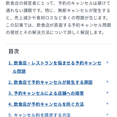
飲食店の経営者にとって、予約のキャンセルは避けて
通れない課題です。特に、無断キャンセルが発生する
と、売上減少や食材ロスなど多くの問題が生じます。
この記事では、飲食店が直面する予約キャンセル問題
の現状とその解決方法について詳しく解説します。
目次
1. 飲食店・レストランを悩ませる予約キャンセ
ル問題
無断キャンセルの現状
2. 飲食店で予約キャンセルが発生する原因
キャンセル料の請求は難しい？
顧客側の都合
3. 予約キャンセルによる店舗への損害
キャンセル料の支払いを逃れるために無断キャン
予約システムの問題
食材ロス
セルするケースも
4. 飲食店が予約キャンセルを防ぐ方法
席の確保による機会損失
予約者へのリマインド
5. キャンセル料を請求する方法