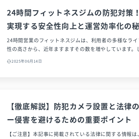
24時間フィットネスジムの防犯対策
実現する安全性向上と運営効率化の
24時間営業のフィットネスジムは、利用者の多様なラ
性の高さから、近年ますますその数を増やしています。
態の裏側で、スタッフが不在となる時間帯の安全性確保
2025年06月14日
対応は、多くのジムオーナー様にとって頭の痛い問題ではない
は、24時間フィットネスジムの運営に潜む様々なセキ
下げ、それらの課題解決に向けて高機能な監視カメラシ
かを、知ることができます。 また、システムの選定ポイントから導入後のメリット、
さらには実際の活用パターンに至るまで詳しく解説して
【徹底解説】防犯カメラ設置と法律
で、安全で効率的なジム運営を実現し、会員様に安心し
ー侵害を避けるための重要ポイント
ための具体的なヒントや解決策を見つけることができる
【ご注意】本記事に掲載されている法律に関する情報は