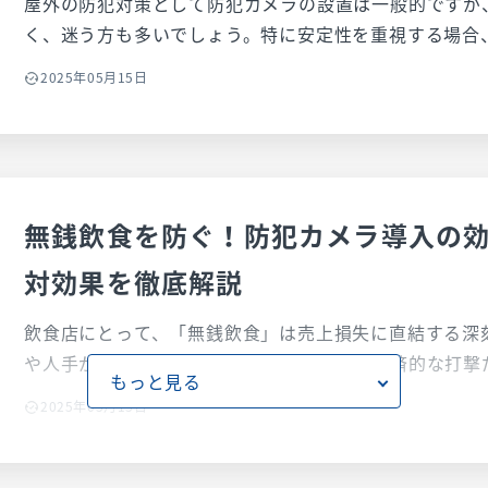
屋外の防犯対策として防犯カメラの設置は一般的ですが
く、迷う方も多いでしょう。特に安定性を重視する場合、
す。しかし、「配線が大変そう」「Wi-Fiとどっちがい
2025年05月15日
記事では、屋外用防犯カメラのLAN接続について、その
PoE給電の仕組み、最適なカメラ商品の選び方、設置方
たい基本情報を網羅的に解説します。
無銭飲食を防ぐ！防犯カメラ導入の
対効果を徹底解説
飲食店にとって、「無銭飲食」は売上損失に直結する深
や人手が足りない時間帯に発生しやすく、経済的な打撃
もっと見る
的な負担増や店舗への信頼低下にもつながりかねません
2025年05月15日
対策として注目されているのが「防犯カメラ」の導入で
の発生を未然に防ぐ抑止効果が期待できるだけでなく、
証拠撮影や、従業員による不正行為の防止、お客様との