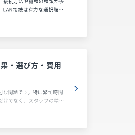
、接続方法や機種の種類が多
LAN接続は有力な選択肢で
いの？」といった疑問も。この
メリット・デメリットから、
法まで、購入前に知っておき
効果・選び方・費用
刻な問題です。特に繁忙時間
だけでなく、スタッフの精神
。 このような状況への有効な
す。防犯カメラは、無銭飲食
万が一発生してしまった際の
トラブル解決にも役立ちま