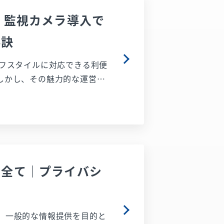
！監視カメラ導入で
秘訣
イフスタイルに対応できる利便
しかし、その魅力的な運営形
や、多様化するトラブルへの
でしょうか。 本記事で
ュリティリスクを具体的に掘り
ステムがいかに貢献できるの
います。本記事を読むこと
の全て｜プライバシ
て利用いただける施設作りの
でしょう。
、一般的な情報提供を目的と