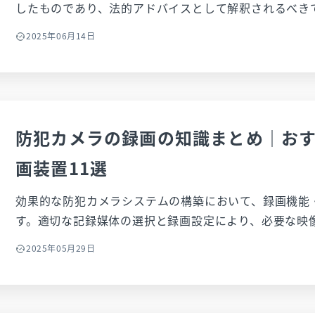
したものであり、法的アドバイスとして解釈されるべき
律問題については、必ず弁護士等の専門家にご相談くだ
2025年06月14日
ることがありますので、最新の情報をご確認ください。 防犯カメラの設置は増えてい
ますが、「法律違反？」や「プライバシーは？」と不安
メラは有効な安全対策ですが、運用を誤ると法的トラブ
ることも。この記事では、カメラ設置・運用に必要な法
関わり、具体的なプライバシー対策、録画データの管理
防犯カメラの録画の知識まとめ｜お
す。安心してカメラを活用し、安全な環境を実現するた
画装置11選
イントを理解し、適切な運用を目指しましょう。
効果的な防犯カメラシステムの構築において、録画機能
す。適切な記録媒体の選択と録画設定により、必要な映
が一の際の証拠として活用できます。 本記事では、防犯カメラ選定時に押さえておく
2025年05月29日
べき録画の基礎知識から記憶媒体の種類、適切な録画時
詳しく解説します。さらに、用途に応じたおすすめの防
するので、防犯カメラの導入をご検討の方はぜひ参考に