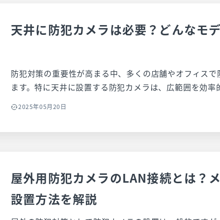
天井に防犯カメラは必要？どんなモ
防犯対策の重要性が高まる中、多くの店舗やオフィスで
ます。特に天井に設置する防犯カメラは、広範囲を効率
シーンで活用されています。しかし、どのような防犯カ
2025年05月20日
も多いでしょう。 そこでこの記事では、天井に防犯カメラを設置するメリットや、設
置に適したカメラの種類、録画方式、保存方法について
天井への設置におすすめの防犯カメラとして、USENの
もご紹介します。防犯対策を強化し、店舗やオフィスの
な防犯カメラを選びましょう。
屋外用防犯カメラのLAN接続とは？
設置方法を解説