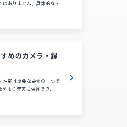
ではありません。具体的な法
さい。また、法令は改正され
に思う方もいるでしょう。カ
ルやプライバシー問題に繋が
律知識、個人情報保護法との
方法まで網羅的に解説しま
すすめのカメラ・録
めの情報が満載です。法的ポ
・性能は重要な要素の一つで
像をより確実に保存でき、万
間・保存期間の設定方法まで
犯カメラとレコーダーも紹介
してください。