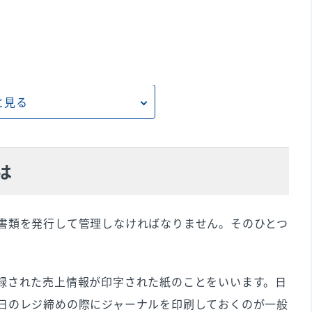
と見る
子ジャーナルが便利
は
Sレジが必要
書類を発行して管理しなければなりません。そのひとつ
る
録された売上情報が印字された紙のことをいいます。日
日のレジ締めの際にジャーナルを印刷しておくのが一般
レットPOSレジがおすすめ