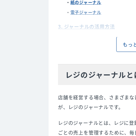
紙のジャーナル
電子ジャーナル
3. ジャーナルの活用方法
売上データの記録と管理
もっ
売上傾向の分析
4. ジャーナルを活用するなら電
レジのジャーナルと
5. 電子ジャーナルの利用にはPO
6. POSレジを導入するメリット
店舗を経営する場合、さまざまな
レジ作業を効率化できる
が、レジのジャーナルです。
人的ミスを防げる
売上傾向などを簡単に分析でき
レジのジャーナルとは、レジに登
ごとの売上を管理するために、毎
7. POSレジを導入するならタブ