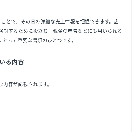
ることで、その日の詳細な売上情報を把握できます。店
検討するために役立ち、税金の申告などにも用いられる
にとって重要な書類のひとつです。
の保存・管理に関するよくある質問
いる内容
「電子データ」のどちらで保存すべきですか？
のぐらいですか？
な内容が記載されます。
トを再発行してほしい」と言われた場合、どのような操作を行え
しまった場合、罰則はありますか？
入して電子ジャーナルを活用しよう