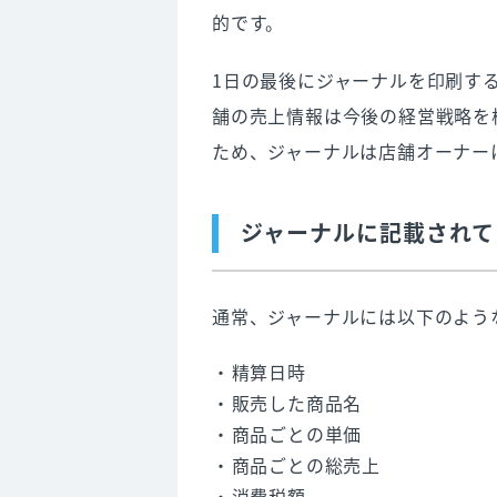
的です。
8. POSレジの選び方
1日の最後にジャーナルを印刷す
機能を確認する
舗の売上情報は今後の経営戦略を
コストを確認する
ため、ジャーナルは店舗オーナー
サポート体制を確認する
9. レジジャーナル（売上記録）
ジャーナルに記載されて
Q. レジジャーナルは「紙」と
Q. ジャーナルの保存期間はど
通常、ジャーナルには以下のよう
Q. お客様から「過去のレシー
ばよいですか？
精算日時
Q. 紙のジャーナルを紛失して
販売した商品名
10. タブレットPOSレジを導
商品ごとの単価
商品ごとの総売上
消費税額