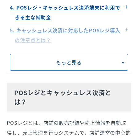
顧客満足度を高められる
クレジットカード決済
4. POSレジ・キャッシュレス決済端末に利用で
売上改善に繋がる可能性がある
電子マネー
きる主な補助金
セキュリティが向上する
QRコード決済
デジタル化・AI導入補助金（旧IT導入補助金）
5. キャッシュレス決済に対応したPOSレジ導入
マーケティングに活用できる
の注意点とは？
インバウンド対策になる
初期費用と月額費用がかかる
6. キャッシュレス決済に対応したおすすめの
万が一のトラブル対応に備える
もっと見る
POSレジとは？
操作性と機能が不十分なPOSレジもある
7. キャッシュレス決済に対応したPOSレジを導
入しよう
POSレジとキャッシュレス決済と
は？
POSレジとは、店舗の販売記録や売上情報を自動取
得し、売上管理を行うシステムで、店舗運営の中心的