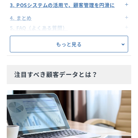
注文されるメニュー
エクセルを活用する
3. POSシステムの活用で、顧客管理を円滑に
顧客管理システムを導入する
過去の喫食データを活用したワンランク上のサー
4. まとめ
ビス対応
営業支援システムを活用する
5. FAQ（よくある質問）
効果的な販促施策の実施
マーケティングオートメーションを活用する
POSレジで顧客管理をするメリットとは？
常連顧客の把握やポイント制度の連携
もっと見る
会計ソフトを活用する
蓄積した顧客データはどのように活用できるの
分析機能による売上管理と利益改善
か？
別途オプションサービスで予約管理も可能
注目すべき顧客データとは？