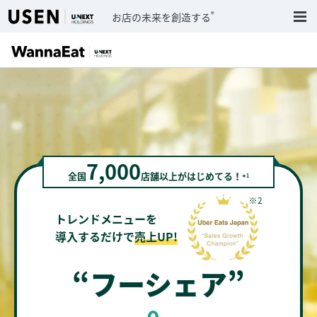
®
お店の未来を創造する
7,000
全国
店舗以上がはじめてる！
※1
トレンドメニューを
導入するだけで
売上UP!
“フーシェア”