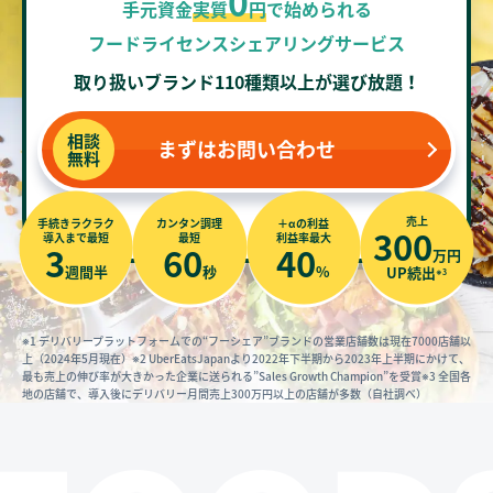
0
手元資金
実質
円
で始められる
フードライセンスシェアリングサービス
取り扱いブランド110種類以上が選び放題！
相談
まずはお問い合わせ
無料
売上
手続きラクラク
カンタン調理
＋αの利益
300
導入まで最短
最短
利益率最大
3
60
40
万円
週間半
秒
%
UP続出
※3
※1 デリバリープラットフォームでの“フーシェア”ブランドの営業店舗数は現在7000店舗以
上（2024年5月現在）
※2 UberEatsJapanより2022年下半期から2023年上半期にかけて、
最も売上の伸び率が大きかった企業に送られる”Sales Growth Champion”を受賞
※3 全国各
地の店舗で、導入後にデリバリー月間売上300万円以上の店舗が多数（自社調べ）