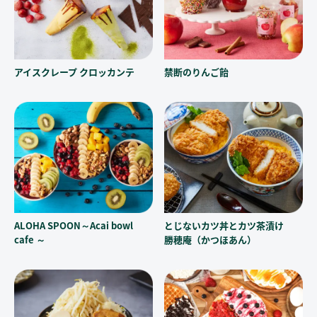
アイスクレープ クロッカンテ
禁断のりんご飴
ALOHA SPOON～Acai bowl
とじないカツ丼とカツ茶漬け
cafe ～
勝穂庵（かつほあん）