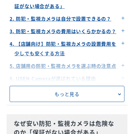
証がない場合がある」
製品寿命が短い場合がある
2. 防犯・監視カメラは自分で設置できるの？
アップデートしたら使用できなくなるかも
プライバシー侵害になるケースもある（屋外）
3. 防犯・監視カメラの費用はいくらかかるの？
家庭用防犯カメラとしてはいいかも
映像確認などの設定方法が難しい場合がある
1万円以下のものもある
4. 【店舗向け】防犯・監視カメラの設置費用を
戸建てなどの家庭用なら3〜5万円程度が相場
少しでも安くする方法
店舗の場合は10万円以上の費用が必要
ネットワークカメラを選ぶ
5. 店舗用の防犯・監視カメラを選ぶ時の注意点
画質や機能は目的に合わせて選ぶ
セキュリティがしっかりしているか確認する
6. USEN Cameraが選ばれている理由
ダミーカメラも検討する
画質など機能面に注意する
選べる録画タイプ
7. USEN Cameraの導入事例
もっと見る
広範囲を撮影できるカメラを選ぶ
導入、設置後のサポート対応を確認する
AI来店客分析機能
【飲食店】Ji-Cube 様
8. 防犯・監視カメラはコストパフォーマンスで
コストパフォーマンス
【アパレル】SHIPS 新宿店 様
選ぼう
店舗BGM・通信とセット
なぜ安い防犯・監視カメラは危険な
のか「保証がない場合がある」