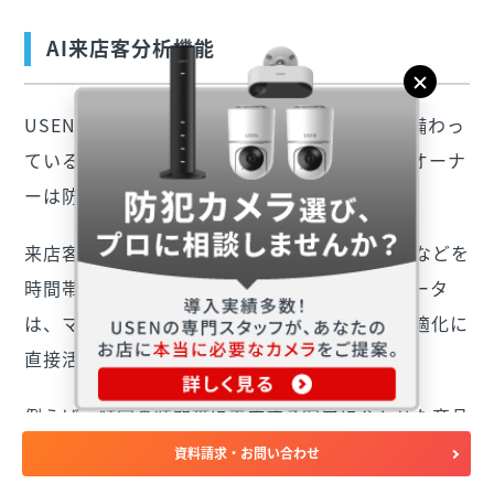
AI来店客分析機能
USEN Cameraの中には、AI来店客分析機能が備わっ
ているものがあります。この機能により、店舗オーナ
ーは防犯以上の価値を得ることができます。
来店客の男女比率、年代傾向、リピーター比率などを
時間帯別に計測し分析が可能です。これらのデータ
は、マーケティング戦略の立案や店舗運営の最適化に
直接活用できる貴重な情報源となります。
例えば、特定の時間帯に来店する客層に合わせた商品
展開や接客方法の調整、リピーター率向上のための施
資料請求・お問い合わせ
策立案など、データに基づいた戦略的な店舗運営が可