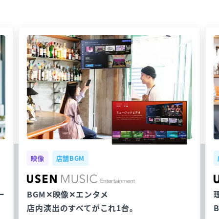
映像
店舗BGM
ー
BGM✕映像✕エンタメ
店内演出のすべてがこれ1台。