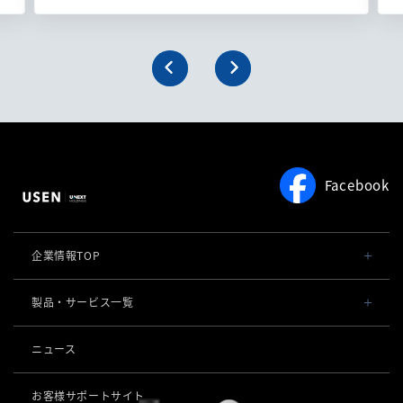
Facebook
企業情報TOP
会社概要・役員一覧
製品・サービス一覧
事業内容
導入事例
ニュース
POSレジ 他
社長メッセージ
お役立ち情報
USENレジ
オーダーシステム
お客様サポートサイト