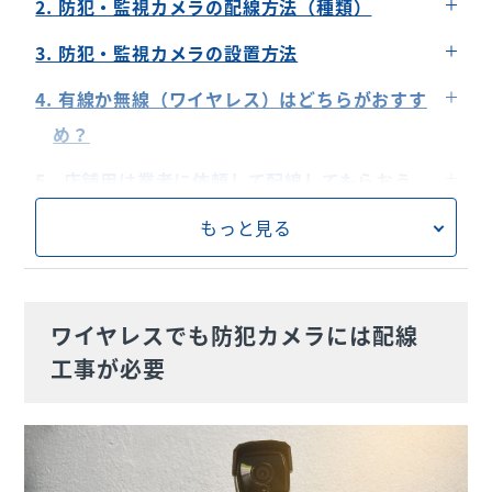
2. 防犯・監視カメラの配線方法（種類）
ある
2ケーブルタイプ
3. 防犯・監視カメラの設置方法
1ケーブルタイプ
自分で設置する
4. 有線か無線（ワイヤレス）はどちらがおすす
IPカメラタイプ
業者に依頼する
め？
有線タイプのメリット・デメリット
5. 店舗用は業者に依頼して配線してもらおう
無線タイプ（ワイヤレス）のメリット・デメリッ
もっと見る
ト
ワイヤレスでも防犯カメラには配線
工事が必要