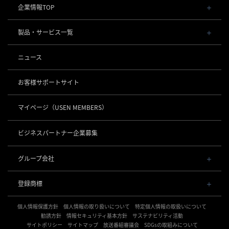
企業情報TOP
会社概要・役員一覧
製品・サービス一覧
事業内容
導入事例
POSレジ 他
ニュース
社長メッセージ
お役立ち情報
USENレジ
オーダーシステム
沿革
お客様サポートサイト
USENセルフレジ
USEN Ticket & Pay
事業所一覧
キャッシュレス決済
USENレジTAB BEAUTY
USEN ハンディ
マイページ
（USEN MEMBERS）
店舗DX
USEN PAY
USENレジTAB STORE
ロボティクス
USEN Mobile Order
+
数字で見るUSEN
USEN PAY
USENレジTAB HEALTHCARE
KettyBot Pro（配膳）
ビジネスパートナー企業募集
USEN Tablet Order
集客・予約
USEN PAY ENTRY
サスティナビリティ
勤怠管理「USEN スタッフシフト」
PuduBot2（配膳）
USEN Order & Pay
USEN SMART RESERVE
⁩音楽配信
USEN PAY QR
BellaBot Pro（配膳）
グループ会社
グループ会社
USEN My Menu Premium
ヒトサラ
USEN MUSIC
PUDU T300（運搬）
通信
USEN & U-NEXT GROUP
採用情報
SAVOR JAPAN
USEN MUSIC Entertainment
登録商標
株式会社 U-NEXT HOLDINGS
PUDU CC1（清掃）
USEN AIR UNLIMITED
アプリンク
電話
OTORAKU -音・楽-
登録第７０２６４７０号
KLEENBOT C40（清掃）
USEN AIR
サロン向け予約システム
個人情報保護方針
USEN PHONE
個人情報の取り扱いについて
特定個人情報の取扱いについて
登録第７０２６８８０号
CM録音機能つきBGM
防犯カメラ
KLEENBOT C30（清掃）
「USEN RESERVE BEAUTY」
USEN光
勧誘方針
情報セキュリティ基本方針
サステナビリティ活動
登録第６６５８３１３号
サイトポリシー
海外店舗BGM
サイトマップ
放送番組審議会
SDGsの取組みについて
USEN Camera
登録第６６１８６０３号