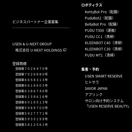
ロボティクス
KettyBot Pro（配膳）
PuduBot2（配膳）
ビジネスパートナー企業募集
BellaBot Pro（配膳）
PUDU T300（運搬）
PUDU CC1（清掃）
KLEENBOT C40（清掃）
USEN & U-NEXT GROUP
KLEENBOT C30（清掃）
株式会社 U-NEXT HOLDINGS
PUDU MT1（清掃）
登録商標
登録第７０２６４７０号
集客・予約
登録第７０２６８８０号
USEN SMART RESERVE
登録第６６５８３１３号
ヒトサラ
登録第６６１８６０３号
SAVOR JAPAN
登録第６３８６７４６号
アプリンク
登録第６１５８６１６号
サロン向け予約システム
登録第６０１６５１３号
「USEN RESERVE BEAUTY」
登録第５９８９７００号
登録第５９２７７７１号
登録第５９３５１９９号
登録第５８１２５６１号