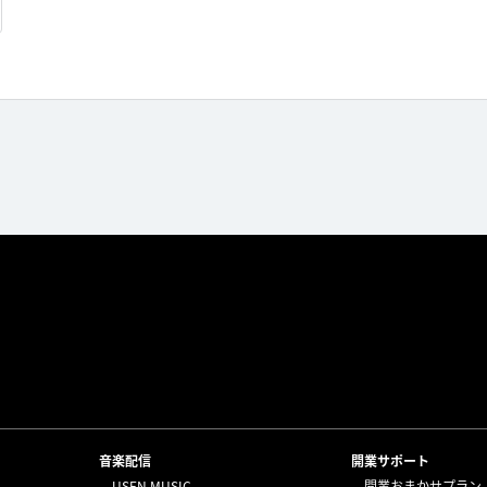
⁩音楽配信
開業サポート
USEN MUSIC
開業おまかせプラン