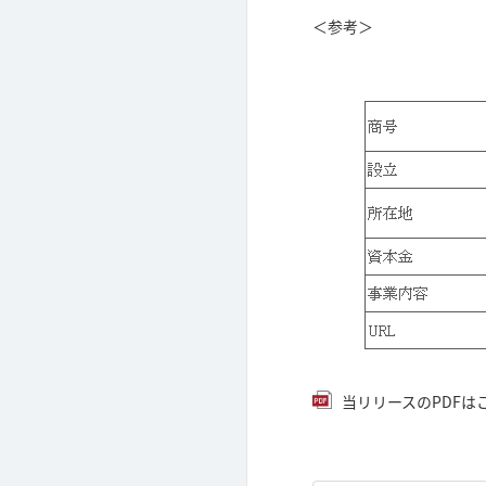
＜参考＞
当リリースのPDFはこち