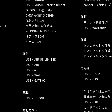
USEN MUSIC Entertainment
canaeru（カナエル
OTORAKU -音・楽-
CM録音機能つきBGM
保証
海外店舗BGM
テナント家賃保証
フト」
複数店舗の配信管理
USEN Warranty
WEDDING MUSIC BOX
オフィスBGM
保険
ホームBGM
お店のあんしん保険
お店のあんしん保険
通信
ビジネスリスクGuar
USEN AIR UNLIMITED
USEN AIR
でんき
USEN光
USENでんき
USEN Wi-Fi
USEN GAS
USEN GATE 02
その他の店舗運営事業
電話
開業資金・店舗売却
USEN PHONE
USEN CART
カード型インカム
防犯カメラ