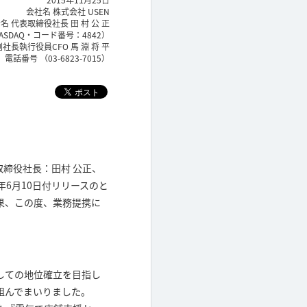
2015年11月25日
会社名 株式会社 USEN
名 代表取締役社長 田 村 公 正
ASDAQ・コード番号：4842）
社長執行役員CFO 馬 淵 将 平
電話番号 （03-6823-7015）
締役社長：田村 公正、
6月10日付リリースのと
果、この度、業務提携に
しての地位確立を目指し
組んでまいりました。