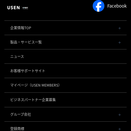
Facebook
企業情報TOP
会社概要・役員一覧
製品・サービス一覧
事業内容
導入事例
POSレジ 他
ニュース
社長メッセージ
お役立ち情報
USENレジ
オーダーシステム
沿革
お客様サポートサイト
USENセルフレジ
USEN Ticket & Pay
事業所一覧
キャッシュレス決済
USENレジTAB BEAUTY
USEN ハンディ
マイページ
（USEN MEMBERS）
店舗DX
USEN PAY
USENレジTAB STORE
ロボティクス
USEN Mobile Order
+
数字で見るUSEN
USEN PAY
USENレジTAB HEALTHCARE
KettyBot Pro（配膳）
ビジネスパートナー企業募集
USEN Tablet Order
集客・予約
USEN PAY ENTRY
サスティナビリティ
勤怠管理「USEN スタッフシフト」
PuduBot2（配膳）
USEN Order & Pay
USEN SMART RESERVE
⁩音楽配信
USEN PAY QR
BellaBot Pro（配膳）
グループ会社
グループ会社
USEN My Menu Premium
ヒトサラ
USEN MUSIC
PUDU T300（運搬）
通信
USEN & U-NEXT GROUP
採用情報
SAVOR JAPAN
USEN MUSIC Entertainment
登録商標
株式会社 U-NEXT HOLDINGS
PUDU CC1（清掃）