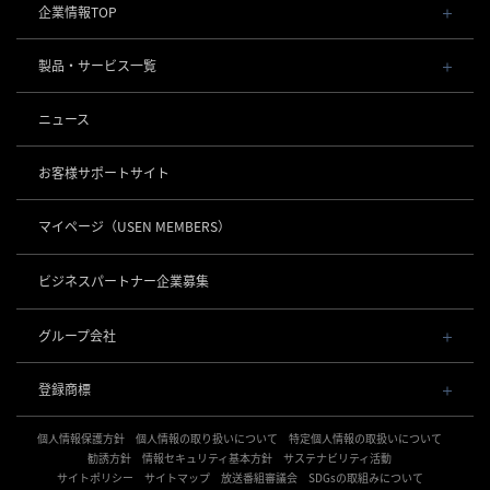
企業情報TOP
会社概要・役員一覧
製品・サービス一覧
事業内容
導入事例
POSレジ 他
ニュース
社長メッセージ
お役立ち情報
USENレジ
オーダーシステム
沿革
お客様サポートサイト
USENセルフレジ
USEN Ticket & Pay
事業所一覧
キャッシュレス決済
USENレジTAB BEAUTY
USEN ハンディ
マイページ
（USEN MEMBERS）
店舗DX
USEN PAY
USENレジTAB STORE
ロボティクス
USEN Mobile Order
+
数字で見るUSEN
USEN PAY
USENレジTAB HEALTHCARE
KettyBot Pro（配膳）
ビジネスパートナー企業募集
USEN Tablet Order
集客・予約
USEN PAY ENTRY
サスティナビリティ
勤怠管理「USEN スタッフシフト」
PuduBot2（配膳）
USEN Order & Pay
USEN SMART RESERVE
⁩音楽配信
USEN PAY QR
BellaBot Pro（配膳）
グループ会社
グループ会社
USEN My Menu Premium
ヒトサラ
USEN MUSIC
PUDU T300（運搬）
通信
USEN & U-NEXT GROUP
採用情報
SAVOR JAPAN
USEN MUSIC Entertainment
登録商標
株式会社 U-NEXT HOLDINGS
PUDU CC1（清掃）
USEN AIR UNLIMITED
アプリンク
電話
OTORAKU -音・楽-
登録第７０２６４７０号
KLEENBOT C40（清掃）
USEN AIR
サロン向け予約システム
個人情報保護方針
USEN PHONE
個人情報の取り扱いについて
特定個人情報の取扱いについて
登録第７０２６８８０号
CM録音機能つきBGM
防犯カメラ
KLEENBOT C30（清掃）
「USEN RESERVE BEAUTY」
USEN光
勧誘方針
情報セキュリティ基本方針
サステナビリティ活動
登録第６６５８３１３号
サイトポリシー
海外店舗BGM
サイトマップ
放送番組審議会
SDGsの取組みについて
USEN Camera
登録第６６１８６０３号
PUDU MT1（清掃）
USEN Wi-Fi