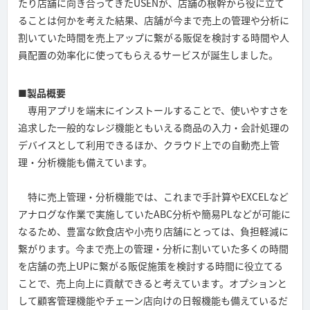
たり店舗に向き合ってきたUSENが、店舗の根幹から役に立て
ることは何かを考えた結果、店舗が今まで売上の管理や分析に
割いていた時間を売上アップに繋がる販促を検討する時間や人
員配置の効率化に使ってもらえるサービスが誕生しました。
■製品概要
専用アプリを端末にインストールすることで、使いやすさを
追求した一般的なレジ機能ともいえる商品の入力・会計処理の
デバイスとして利用できるほか、クラウド上での自動売上管
理・分析機能も備えています。
特に売上管理・分析機能では、これまで手計算やEXCELなど
アナログな作業で実施していたABC分析や簡易PLなどが可能に
なるため、豊富な飲食店や小売り店舗にとっては、負担軽減に
繋がります。今まで売上の管理・分析に割いていた多くの時間
を店舗の売上UPに繋がる販促施策を検討する時間に役立てる
ことで、売上向上に貢献できると考えています。オプションと
して顧客管理機能やチェーン店向けの日報機能も備えているだ