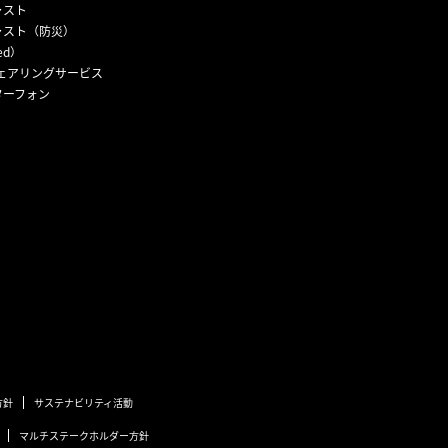
ャスト
ャスト（防災）
ed）
ェアリングサービス
ターフォン
方針
サステナビリティ活動
マルチステークホルダー方針