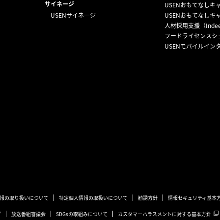
サイネージ
USENおもてなしキ
USENサイネージ
USENおもてなしキ
人材採用支援（Inde
フードライセンスシ
USENモバイルイン
報の取り扱いについて
特定個人情報の取扱いについて
勧誘方針
情報セキュリティ基本
プ
放送番組審議会
SDGsの取組みについて
カスタマーハラスメントに対する基本方針