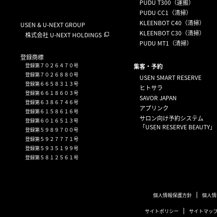
PUDU T300（運搬）
PUDU CC1（清掃）
KLEENBOT C40（清掃）
USEN & U-NEXT GROUP
KLEENBOT C30（清掃）
株式会社 U-NEXT HOLDINGS
PUDU MT1（清掃）
登録商標
登録第７０２６４７０号
集客・予約
登録第７０２６８８０号
USEN SMART RESERVE
登録第６６５８３１３号
ヒトサラ
登録第６６１８６０３号
SAVOR JAPAN
登録第６３８６７４６号
アプリンク
登録第６１５８６１６号
サロン向け予約システム
登録第６０１６５１３号
「USEN RESERVE BEAUTY」
登録第５９８９７００号
登録第５９２７７７１号
登録第５９３５１９９号
登録第５８１２５６１号
個人情報保護方針
個人情
サイトポリシー
サイトマッ