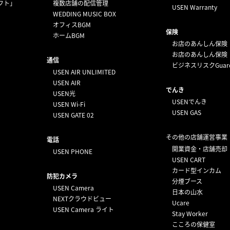
フト」
複数店舗の配信管理
USEN Warranty
WEDDING MUSIC BOX
オフィスBGM
保険
ホームBGM
お店のあんしん保険
お店のあんしん保険
通信
ビジネスリスクGuar
USEN AIR UNLIMITED
USEN AIR
でんき
USEN光
USENでんき
USEN Wi-Fi
USEN GAS
USEN GATE 02
その他の店舗運営事業
電話
開業資金・店舗売却
USEN PHONE
USEN CART
カード型インカム
防犯カメラ
分煙ブース
USEN Camera
日本の山水
NEXTクラウドビュー
Ucare
USEN Camera ライト
Stay Worker
こころの保健室