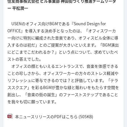
住友商事株式会社 ビル事業部 神田街づくり推進チームリーダ
ー 平松潤一
USENのオフィス向けBGMである『Sound Design for
OFFICE』を導入する決め手となったのは、「オフィスワーカ
ー向けに特別に編成された音楽であり、オフィスビル全体に導
入するのは初だ」とのご提案が大きいといえます。「BGM演出
にどこまでこだわれるか？」という点について、求めていたベ
ストの答えでした。
オフィスの顔ともいえるエントランスで、音楽を体感できる
ことの珍しさから、オフィスワーカーの方々のストレス軽減や
リフレッシュに寄与できるのでは？と評価しています。「テラ
ススクエア」を彩るBGMが豊かな緑と賑わいをもたらす空間を
創出し、「音楽の街の誕生」のファーストステップであること
を我々も切に願っています。
本ニュースリリースのPDFはこちら (505KB)