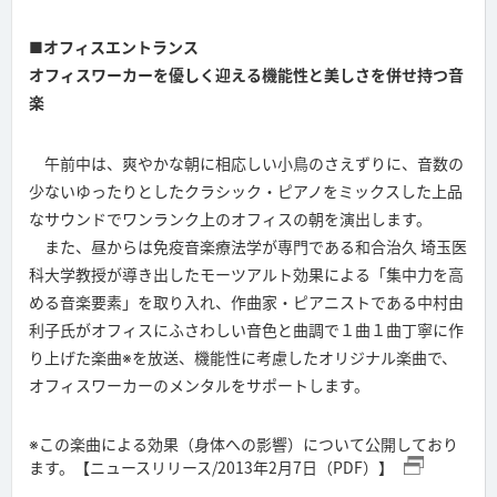
■オフィスエントランス
オフィスワーカーを優しく迎える機能性と美しさを併せ持つ音
楽
午前中は、爽やかな朝に相応しい小鳥のさえずりに、音数の
少ないゆったりとしたクラシック・ピアノをミックスした上品
なサウンドでワンランク上のオフィスの朝を演出します。
また、昼からは免疫音楽療法学が専門である和合治久 埼玉医
科大学教授が導き出したモーツアルト効果による「集中力を高
める音楽要素」を取り入れ、作曲家・ピアニストである中村由
利子氏がオフィスにふさわしい音色と曲調で１曲１曲丁寧に作
り上げた楽曲※を放送、機能性に考慮したオリジナル楽曲で、
オフィスワーカーのメンタルをサポートします。
※この楽曲による効果（身体への影響）について公開しており
ます。【ニュースリリース/2013年2月7日（PDF）】