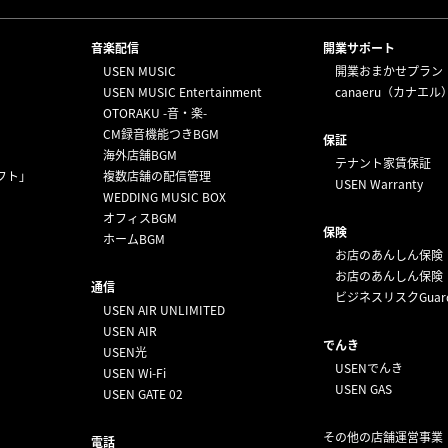
⁩音楽配信
開業サポート
USEN MUSIC
開業おまかせプラン
USEN MUSIC Entertainment
canaeru（カナエル
OTORAKU -音・楽-
CM録音機能つきBGM
保証
海外店舗BGM
テナント家賃保証
フト」
複数店舗の配信管理
USEN Warranty
WEDDING MUSIC BOX
オフィスBGM
保険
ホームBGM
お店のあんしん保険
お店のあんしん保険
通信
ビジネスリスクGuar
USEN AIR UNLIMITED
USEN AIR
でんき
USEN光
USENでんき
USEN Wi-Fi
USEN GAS
USEN GATE 02
その他の店舗運営事業
電話