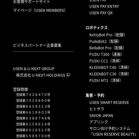
お客様サポートサイト
USEN PAY ENTRY
マイページ
（USEN MEMBERS）
USEN PAY QR
ロボティクス
KettyBot Pro（配膳）
PuduBot2（配膳）
ビジネスパートナー企業募集
BellaBot Pro（配膳）
PUDU T300（運搬）
PUDU CC1（清掃）
KLEENBOT C40（清掃）
USEN & U-NEXT GROUP
KLEENBOT C30（清掃）
株式会社 U-NEXT HOLDINGS
PUDU MT1（清掃）
登録商標
登録第７０２６４７０号
集客・予約
登録第７０２６８８０号
USEN SMART RESERVE
登録第６６５８３１３号
ヒトサラ
登録第６６１８６０３号
SAVOR JAPAN
登録第６３８６７４６号
アプリンク
登録第６１５８６１６号
サロン向け予約システム
登録第６０１６５１３号
「USEN RESERVE BEAUTY」
登録第５９８９７００号