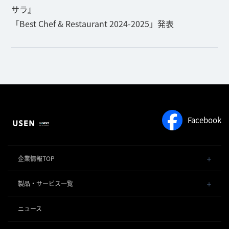
サラ』
「Best Chef & Restaurant 2024-2025」発表
Facebook
企業情報TOP
会社概要・役員一覧
製品・サービス一覧
事業内容
導入事例
POSレジ 他
ニュース
社長メッセージ
お役立ち情報
USENレジ
オーダーシステム
沿革