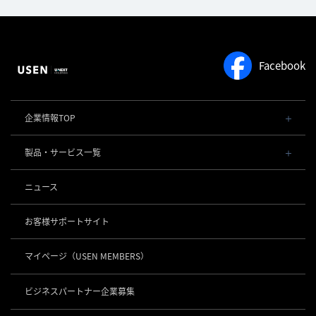
Facebook
企業情報TOP
会社概要・役員一覧
製品・サービス一覧
事業内容
導入事例
POSレジ 他
ニュース
社長メッセージ
お役立ち情報
USENレジ
オーダーシステム
沿革
お客様サポートサイト
USENセルフレジ
USEN Ticket & Pay
事業所一覧
キャッシュレス決済
USENレジTAB BEAUTY
USEN ハンディ
マイページ
（USEN MEMBERS）
店舗DX
USEN PAY
USENレジTAB STORE
ロボティクス
USEN Mobile Order
+
数字で見るUSEN
USEN PAY
USENレジTAB HEALTHCARE
KettyBot Pro（配膳）
ビジネスパートナー企業募集
USEN Tablet Order
集客・予約
USEN PAY ENTRY
サスティナビリティ
勤怠管理「USEN スタッフシフト」
PuduBot2（配膳）
USEN Order & Pay
USEN SMART RESERVE