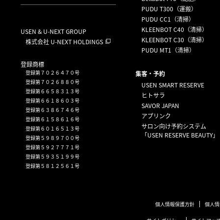
PUDU T300（運搬）
PUDU CC1（清掃）
KLEENBOT C40（清掃）
USEN & U-NEXT GROUP
KLEENBOT C30（清掃）
株式会社 U-NEXT HOLDINGS
PUDU MT1（清掃）
登録商標
登録第７０２６４７０号
集客・予約
登録第７０２６８８０号
USEN SMART RESERVE
登録第６６５８３１３号
ヒトサラ
登録第６６１８６０３号
SAVOR JAPAN
登録第６３８６７４６号
アプリンク
登録第６１５８６１６号
サロン向け予約システム
登録第６０１６５１３号
「USEN RESERVE BEAUTY」
登録第５９８９７００号
登録第５９２７７７１号
登録第５９３５１９９号
登録第５８１２５６１号
個人情報保護方針
個人情