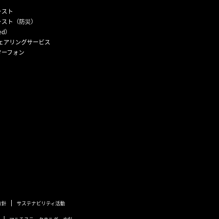
ャスト
ャスト（防災）
ed）
ェアリングサービス
ターフォン
方針
サステナビリティ活動