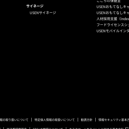
こころの保健室
サイネージ
USENおもてなしキ
USENサイネージ
USENおもてなしキ
人材採用支援（Inde
フードライセンスシ
USENモバイルイン
報の取り扱いについて
特定個人情報の取扱いについて
勧誘方針
情報セキュリティ基本