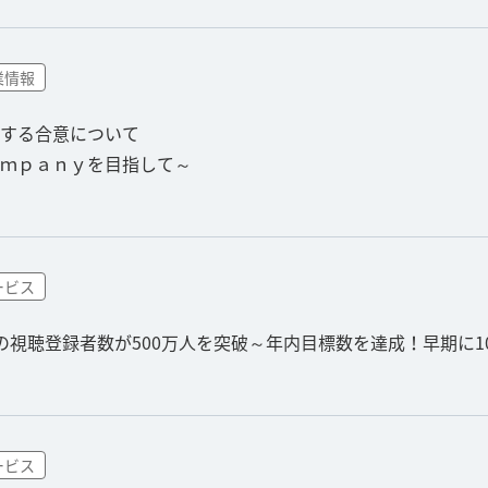
業情報
する合意について
ｍｐａｎｙを目指して～
ービス
の視聴登録者数が500万人を突破～年内目標数を達成！早期に1
ービス