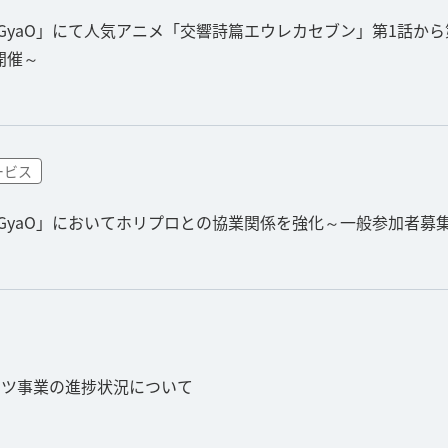
GyaO」にて人気アニメ「交響詩篇エウレカセブン」第1話から
を開催～
ービス
「GyaO」においてホリプロとの協業関係を強化～一般参加者募
ンツ事業の進捗状況について