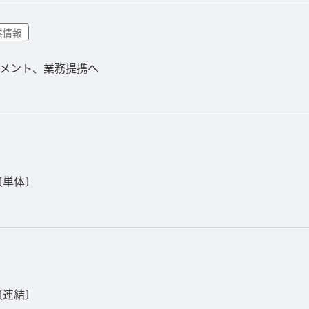
業情報
メント、業務提携へ
〔単体〕
〔連結〕