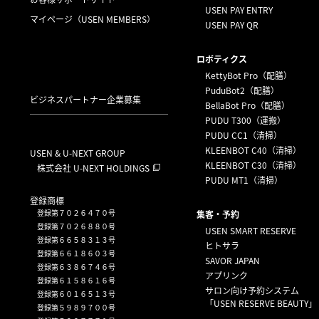
USEN PAY ENTRY
マイページ
（USEN MEMBERS）
USEN PAY QR
ロボティクス
KettyBot Pro（配膳）
PuduBot2（配膳）
ビジネスパートナー企業募集
BellaBot Pro（配膳）
PUDU T300（運搬）
PUDU CC1（清掃）
KLEENBOT C40（清掃）
USEN & U-NEXT GROUP
KLEENBOT C30（清掃）
株式会社 U-NEXT HOLDINGS
PUDU MT1（清掃）
登録商標
登録第７０２６４７０号
集客・予約
登録第７０２６８８０号
USEN SMART RESERVE
登録第６６５８３１３号
ヒトサラ
登録第６６１８６０３号
SAVOR JAPAN
登録第６３８６７４６号
アプリンク
登録第６１５８６１６号
サロン向け予約システム
登録第６０１６５１３号
「USEN RESERVE BEAUTY」
登録第５９８９７００号