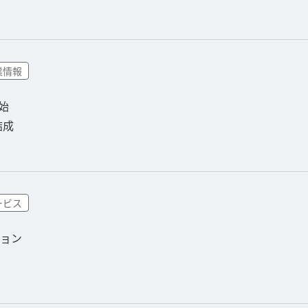
業情報
開始
結成
ービス
ョン