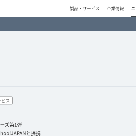
製品・サービス
企業情報
ニ
ービス
ーズ第1弾
o!JAPANと提携