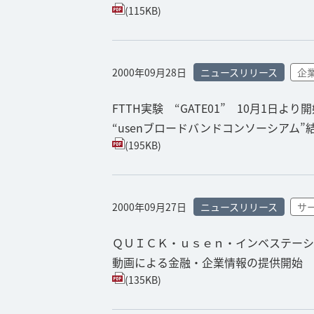
(115KB)
2000年09月28日
ニュースリリース
企
FTTH実験 “GATE01” 10月1日より
“usenブロードバンドコンソーシアム”
(195KB)
2000年09月27日
ニュースリリース
サ
ＱＵＩＣＫ・ｕｓｅｎ・インベステーシ
動画による金融・企業情報の提供開始
(135KB)