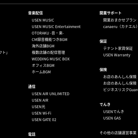
⁩音楽配信
開業サポート
USEN MUSIC
開業おまかせプラン
USEN MUSIC Entertainment
canaeru（カナエル
OTORAKU -音・楽-
CM録音機能つきBGM
保証
海外店舗BGM
テナント家賃保証
フト」
複数店舗の配信管理
USEN Warranty
WEDDING MUSIC BOX
オフィスBGM
保険
ホームBGM
お店のあんしん保険
お店のあんしん保険
通信
ビジネスリスクGuar
USEN AIR UNLIMITED
USEN AIR
でんき
USEN光
USENでんき
USEN Wi-Fi
USEN GAS
USEN GATE 02
その他の店舗運営事業
電話