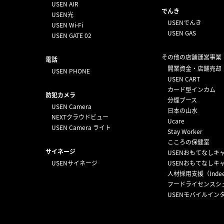
USEN AIR
でんき
USEN光
USENでんき
USEN Wi-Fi
USEN GAS
USEN GATE 02
その他の店舗運営事業
電話
開業資金・店舗売却
USEN PHONE
USEN CART
カード型インカム
防犯カメラ
分煙ブース
USEN Camera
日本の山水
NEXTクラウドビュー
Ucare
USEN Camera ライト
Stay Worker
こころの保健室
サイネージ
USENおもてなしキ
USENサイネージ
USENおもてなしキ
人材採用支援（Inde
フードライセンスシ
USENモバイルイン