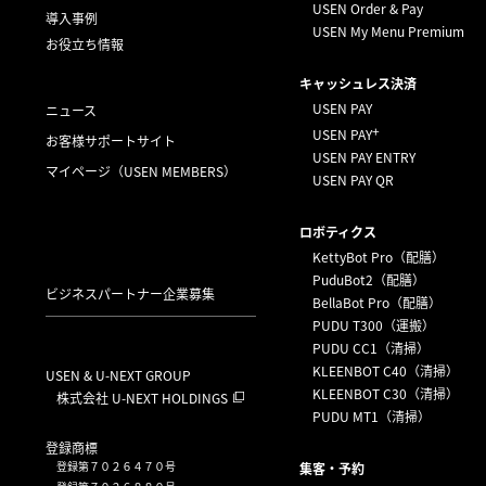
USEN Order & Pay
導入事例
USEN My Menu Premium
お役立ち情報
キャッシュレス決済
USEN PAY
ニュース
+
USEN PAY
お客様サポートサイト
USEN PAY ENTRY
マイページ
（USEN MEMBERS）
USEN PAY QR
ロボティクス
KettyBot Pro（配膳）
PuduBot2（配膳）
ビジネスパートナー企業募集
BellaBot Pro（配膳）
PUDU T300（運搬）
PUDU CC1（清掃）
KLEENBOT C40（清掃）
USEN & U-NEXT GROUP
KLEENBOT C30（清掃）
株式会社 U-NEXT HOLDINGS
PUDU MT1（清掃）
登録商標
登録第７０２６４７０号
集客・予約