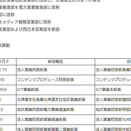
業推進部を電力事業推進部に改称
業部に改称
をメディア戦略営業部に改称
営業部および西日本営業部を新設
事異動