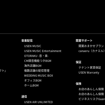
⁩音楽配信
開業サポート
USEN MUSIC
開業おまかせプラン
USEN MUSIC Entertainment
canaeru（カナエル
OTORAKU -音・楽-
CM録音機能つきBGM
保証
海外店舗BGM
テナント家賃保証
フト」
複数店舗の配信管理
USEN Warranty
WEDDING MUSIC BOX
オフィスBGM
保険
ホームBGM
お店のあんしん保険
お店のあんしん保険
通信
ビジネスリスクGuar
USEN AIR UNLIMITED