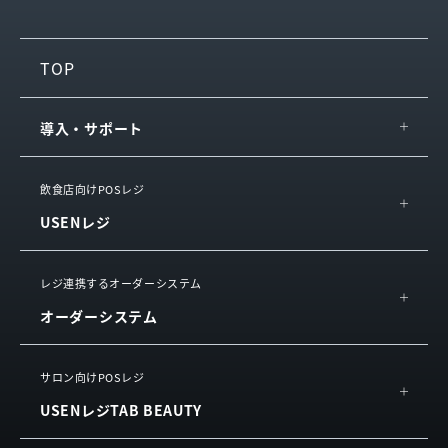
TOP
導入・サポート
IT導入補助金
飲食店向けPOSレジ
USENレジ
導入の流れ・サポート
サービス連携
概要
レジ連携するオーダーシステム
お役立ち情報
オーダーシステム
機能
サービスをご利用中の方
活用イメージ
USEN ハンディ
サロン向けPOSレジ
動画で知る
USENレジTAB BEAUTY
USEN Mobile Order
お客様の声