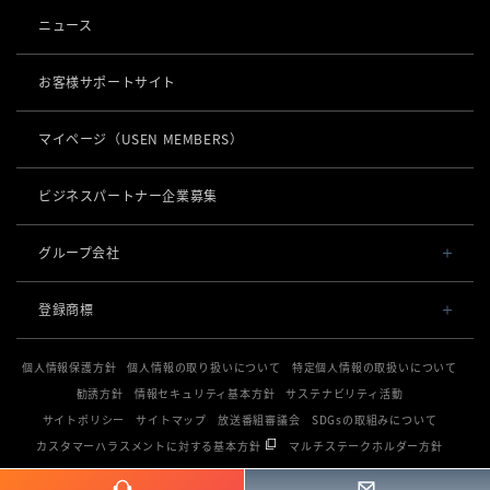
事業内容
導入事例
ニュース
POSレジ 他
社長メッセージ
お役立ち情報
USENレジ
オーダーシステム
お客様サポートサイト
沿革
USENセルフレジ
USEN Ticket & Pay
キャッシュレス決済
マイページ
（USEN MEMBERS）
事業所一覧
USENレジTAB BEAUTY
USEN ハンディ
USEN PAY
ロボティクス
店舗DX
USENレジTAB STORE
ビジネスパートナー企業募集
USEN Mobile Order
+
USEN PAY
KettyBot Pro（配膳）
USENレジTAB HEALTHCARE
数字で見るUSEN
集客・予約
USEN Tablet Order
グループ会社
USEN PAY ENTRY
PuduBot2（配膳）
勤怠管理「USEN スタッフシフト」
USEN SMART RESERVE
サスティナビリティ
USEN & U-NEXT GROUP
USEN Order & Pay
⁩音楽配信
USEN PAY QR
登録商標
BellaBot Pro（配膳）
株式会社 U-NEXT HOLDINGS
ヒトサラ
グループ会社
USEN My Menu Premium
USEN MUSIC
通信
登録第７０２６４７０号
PUDU T300（運搬）
SAVOR JAPAN
個人情報保護方針
個人情報の取り扱いについて
特定個人情報の取扱いについて
登録第７０２６８８０号
USEN MUSIC Entertainment
採用情報
USEN AIR UNLIMITED
PUDU CC1（清掃）
勧誘方針
情報セキュリティ基本方針
サステナビリティ活動
電話
登録第６６５８３１３号
アプリンク
OTORAKU -音・楽-
登録第６６１８６０３号
サイトポリシー
サイトマップ
放送番組審議会
SDGsの取組みについて
USEN AIR
KLEENBOT C40（清掃）
USEN PHONE
登録第６３８６７４６号
サロン向け予約システム
カスタマーハラスメントに対する基本方針
マルチステークホルダー方針
防犯カメラ
CM録音機能つきBGM
USEN光
登録第６１５８６１６号
KLEENBOT C30（清掃）
「USEN RESERVE BEAUTY」
USEN Camera