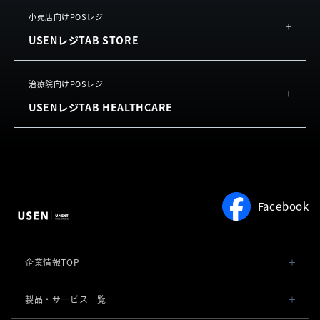
利用規約
（単体導入）
よくある質問
概要
小売店向けPOSレジ
USEN Tablet Order
利用規約
USENレジTAB STORE
機能
利用規約
（単体導入）
お客様の声
USEN Ticket & Pay
概要
治療院向けPOSレジ
よくある質問
USENレジTAB HEALTHCARE
機能
利用規約
お客様の声
サロン向け予約システム
概要
よくある質問
USEN RESERVE BEAUTY
機能
利用規約
よくある質問
Facebook
利用規約
企業情報TOP
会社概要・役員一覧
製品・サービス一覧