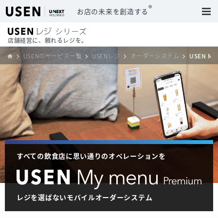
®
お店の未来を創造する
店舗経営に、頼れるレジを。
USENのサービス一覧
USENレジ
オーダーシステム
USEN My
すべての飲食店に思い通りのオペレーションを
レジを選ばないモバイルオーダーシステム