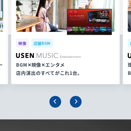
映像
店舗BGM
ー
BGM✕映像✕エンタメ
店内演出のすべてがこれ1台。