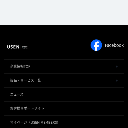
Facebook
企業情報TOP
会社概要・役員一覧
製品・サービス一覧
事業内容
導入事例
POSレジ 他
ニュース
社長メッセージ
お役立ち情報
USENレジ
オーダーシステム
沿革
お客様サポートサイト
USENセルフレジ
USEN Ticket & Pay
事業所一覧
キャッシュレス決済
USENレジTAB BEAUTY
USEN ハンディ
マイページ
（USEN MEMBERS）
店舗DX
USEN PAY
USENレジTAB STORE
ロボティクス