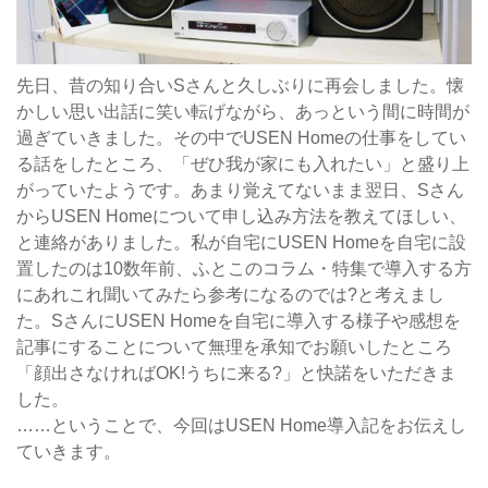
先日、昔の知り合いSさんと久しぶりに再会しました。懐
かしい思い出話に笑い転げながら、あっという間に時間が
過ぎていきました。その中でUSEN Homeの仕事をしてい
る話をしたところ、「ぜひ我が家にも入れたい」と盛り上
がっていたようです。あまり覚えてないまま翌日、Sさん
からUSEN Homeについて申し込み方法を教えてほしい、
と連絡がありました。私が自宅にUSEN Homeを自宅に設
置したのは10数年前、ふとこのコラム・特集で導入する方
にあれこれ聞いてみたら参考になるのでは?と考えまし
た。SさんにUSEN Homeを自宅に導入する様子や感想を
記事にすることについて無理を承知でお願いしたところ
「顔出さなければOK!うちに来る?」と快諾をいただきま
した。
……ということで、今回はUSEN Home導入記をお伝えし
ていきます。