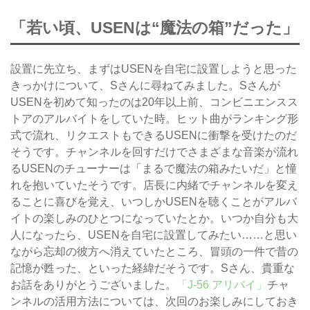
「若い頃、USENは“魔法の箱”だった」
設置に先立ち、まずはUSENを自宅に設置しようと思った
きっかけについて、Sさんに尋ねてみました。Sさんが
USENを初めて知ったのは20年以上前、コンビニエンスス
トアのアルバイトをしていた時。ヒット曲がランキング形
式で流れ、リクエストもできるUSENに衝撃を受けたのだ
そうです。チャンネルを回すだけでさまざまな音楽が流れ
るUSENのチューナーは「まるで魔法の箱みたいだ」と憧
れを抱いていたそうです。店長に内緒でチャンネルを変え
ることに喜びを覚え、いつしかUSENを聴くことがアルバ
イトの楽しみのひとつになっていたとか。いつか自分も大
人になったら、USENを自宅に設置してみたい……と思い
ながら忘却の彼方へ消えていたところ、冒頭の一件で昔の
記憶が甦った、といった経緯だそうです。Sさん、貴重な
お話をありがとうございました。
「J-56 アリバイ」
チャ
ンネルの活用方法については、次回のお楽しみにしておき