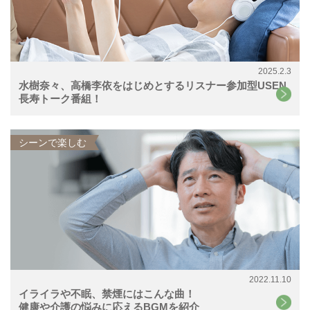
2025.2.3
水樹奈々、高橋李依をはじめとするリスナー参加型USEN
長寿トーク番組！
シーンで楽しむ
2022.11.10
イライラや不眠、禁煙にはこんな曲！
健康や介護の悩みに応えるBGMを紹介