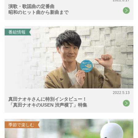
2022.6.17
演歌・歌謡曲の定番曲
昭和のヒット曲から新曲まで
番組情報
2022.5.13
真田ナオキさんに特別インタビュー！
「真田ナオキのUSEN 渋声横丁」特集
季節で楽しむ