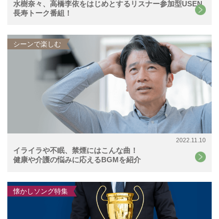
水樹奈々、高橋李依をはじめとするリスナー参加型USEN
長寿トーク番組！
シーンで楽しむ
2022.11.10
イライラや不眠、禁煙にはこんな曲！
健康や介護の悩みに応えるBGMを紹介
懐かしソング特集