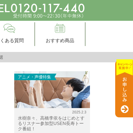
くある質問
おすすめ商品
選
アニメ・声優特集
2025.2.3
水樹奈々、高橋李依をはじめとす
るリスナー参加型USEN長寿トー
ク番組！