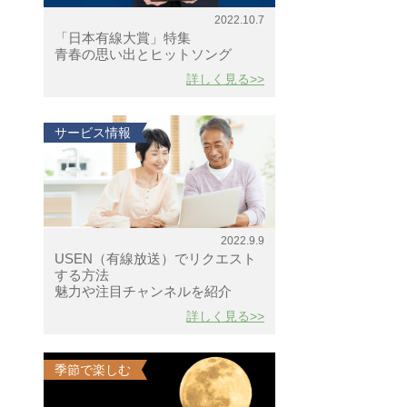
2022.10.7
「日本有線大賞」特集
青春の思い出とヒットソング
詳しく見る>>
サービス情報
2022.9.9
USEN（有線放送）でリクエスト
する方法
魅力や注目チャンネルを紹介
詳しく見る>>
季節で楽しむ