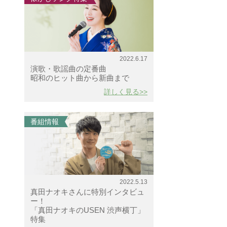
2022.6.17
演歌・歌謡曲の定番曲
昭和のヒット曲から新曲まで
詳しく見る>>
番組情報
2022.5.13
真田ナオキさんに特別インタビュ
ー！
「真田ナオキのUSEN 渋声横丁」
特集