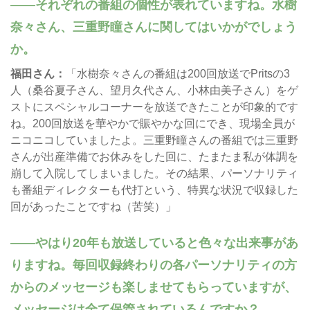
それぞれの番組の個性が表れていますね。水樹
奈々さん、三重野瞳さんに関してはいかがでしょう
か。
福田さん：
「水樹奈々さんの番組は200回放送でPritsの3
人（桑谷夏子さん、望月久代さん、小林由美子さん）をゲ
ストにスペシャルコーナーを放送できたことが印象的です
ね。200回放送を華やかで賑やかな回にでき、現場全員が
ニコニコしていましたよ。三重野瞳さんの番組では三重野
さんが出産準備でお休みをした回に、たまたま私が体調を
崩して入院してしまいました。その結果、パーソナリティ
も番組ディレクターも代打という、特異な状況で収録した
回があったことですね（苦笑）」
やはり20年も放送していると色々な出来事があ
りますね。毎回収録終わりの各パーソナリティの方
からのメッセージも楽しませてもらっていますが、
メッセージは全て保管されているんですか？