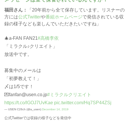
福田さん：
「20年前から全て保存しています。リスナーの
方には
公式Twitter
や
番組ホームページ
で発信されている収
録の様子なども楽しんでいただきたいですね」
🎄a-FAN FAN21
#高橋李依
「ミラクル♪クリエイト」
放送中です。
募集中のメールは
「初夢教えて！」
〆は1/5です！
💌fanfan@usen.co.jp
#ミラクルクリエイト
https://t.co/lGOJ7UvKae
pic.twitter.com/Hq7SP44ZSj
— USEN C26ch (@a_usen)
December 14, 2019
公式Twitterでは収録の様子などを発信中