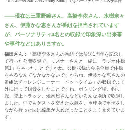
「a-FANFAN 20th Anniversary Book」ではパーソナリティ４名が集合
現在は三重野瞳さん、高橋李依さん、水樹奈々
さん、伊藤かな恵さんが番組を担当されています
が、パーソナリティ4名との収録で印象深い出来事
や事件などはありますか。
福田さん：
「高橋李依さんの番組では放送1周年を記念し
て行った公開収録で、リスナーさんと一緒に「ラジオ体操
第1」をやったことですかね。公開収録の会場全員で体操
をやるなんてなかなかないですからね。伊藤かな恵さんの
番組はチャレンジコーナー「ベットタイム」の収録でよく
外に行って録音をしたことですね。ボウリング場、釣り
堀、陸上トラック、焼肉屋さんなどいろんな場所で収録し
ました。中でもゲストを交えた収録を、卓球場で卓球をし
ながら行った回は編集が大変だったことをよく覚えていま
す」