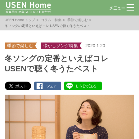
USEN Home トップ
コラム・特集
季節で楽しむ
冬ソングの定番といえばコレ USENで聴く冬うたベスト
季節で楽しむ
懐かしソング特集
2020.1.20
冬ソングの定番といえばコレ
USENで聴く冬うたベスト