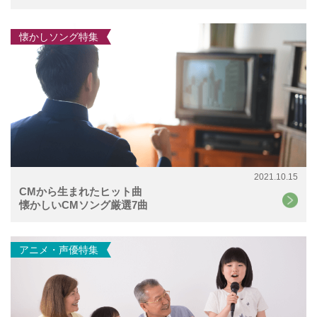
懐かしソング特集
2021.10.15
CMから生まれたヒット曲
懐かしいCMソング厳選7曲
アニメ・声優特集