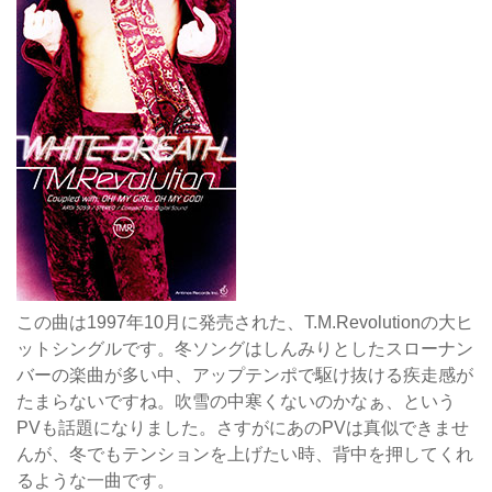
この曲は1997年10月に発売された、T.M.Revolutionの大ヒ
ットシングルです。冬ソングはしんみりとしたスローナン
バーの楽曲が多い中、アップテンポで駆け抜ける疾走感が
たまらないですね。吹雪の中寒くないのかなぁ、という
PVも話題になりました。さすがにあのPVは真似できませ
んが、冬でもテンションを上げたい時、背中を押してくれ
るような一曲です。