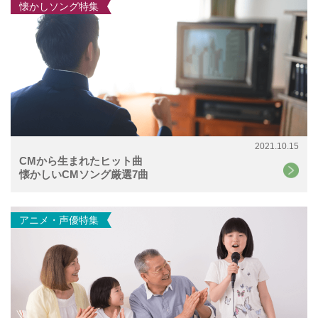
懐かしソング特集
2021.10.15
CMから生まれたヒット曲
懐かしいCMソング厳選7曲
アニメ・声優特集