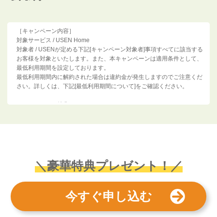
［キャンペーン内容］
対象サービス / USEN Home
対象者 / USENが定める下記[キャンペーン対象者]事項すべてに該当する
お客様を対象といたします。また、本キャンペーンは適用条件として、
最低利用期間を設定しております。
最低利用期間内に解約された場合は違約金が発生しますのでご注意くだ
さい。詳しくは、下記[最低利用期間について]をご確認ください。
［キャンペーン特典］
お申し込みいただいた方全員に特典をプレゼント
・特典:20,000円分の選べるデジタルギフト
＜特典.選べるデジタルギフトについて＞
・デジタルギフトは、お申込みいただいた対象サービスの初期費用及び
月額利用料2ヶ月分のご入金を確認させていただいた月の翌月末に「選
＼豪華特典プレゼント！／
べるe-GIFT」の交換用URLをメールで送付します。メールに記載されて
いるURLより、「選べるe-GIFT」の画面にアクセスし、ご希望の商品を
選択してください。詳しい受け取り方法はこちら（https://www.anatc-
今すぐ申し込む
gift.com/use/）をご確認ください。
・「選べるe-GIFT」の有効期限はメール送付から約6ヶ月です。正確な
有効期限はメール及び交換画面の表示をご確認いただき、期限までに交