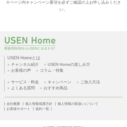
※ページ内キャンペーン要項を必ずご確認の上お申し込みくださ
換をお願いします。
い。
・「選べるe-GIFT」のURLは、お申し込み時にご登録いただいたメール
アドレス宛に「@usen.com」より送信します。迷惑メール対策やドメイ
ン指定受信の設定をしている場合、メールが届かない場合がございま
す。「@usen.com」を受信できるように設定をお願いします。設定方法
に関しましては各キャリアにお問い合わせをお願いします。
・「選べるe-GIFT」の交換商品は予告なく終了する場合がございます。
予めご了承ください。
・「選べるe-GIFT」のURLが記載されたメールを受信できない場合や有
効期限内に交換商品のお受け取りができない場合、特典は無効となりま
USEN Homeとは
す。有効期限の延長や再発行はできません。
・受信した「選べるe-GIFT」交換用メールはお客様にて管理をお願いし
チャンネル紹介
USEN Homeの楽しみ方
ます。
お客様の声
コラム・特集
［キャンペーン対象者］
サービス・料金
キャンペーン
ご加入方法
・特典は、2026年8月3日～2026年8月31日までに対象サービスを新規
よくある質問
おすすめ商品
にお申し込みいただき、且つ受付完了し、お申し込み月の翌月末までに
ご利用を開始されたお客様が対象となります。
・本キャンペーンは継続して実施しております。
会社概要
個人情報保護方針
個人情報の取扱いについて
・特典は対象サービスお申し込み後にメールでご案内する「USEN
お客様サポート
規約一覧
Homeに関するアンケート」に記載されている期限までにご回答いただ
いたお客様が対象となります。アンケートのお知らせはご利用開始月の
翌月月初にお送りします。