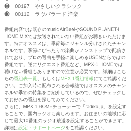
❾ 00197 やさしいクラシック
❿ 00112 ラヴバラード 洋楽
番組内容では既存のmusic AirBee!やSOUND PLANET-i
HOME MIXでは放送されていない番組がお聴きいただけま
す。特にオススメは、季節毎にジャンル分けされたチャン
ネルです。季節にぴったりの楽曲がノンストップで配信さ
れており、プロの選曲を手軽に楽しめるUSENならではの
番組です。逆にリクエスト番組など、MPX-1 HOMEでは
聴けない番組もありますので注意が必要です。詳細はこち
らの
番組表一覧
、もしくは
MPX-1番組情報
にてご確認くだ
さい。ご加入時に配布される会報誌ではオススメのチャン
ネルや季節の特集をご紹介しているので、ぜひチェックし
てお好みの番組を探してみてください。
さらに、MPX-1 HOMEチューナーで「radiko.jp」を設定す
ることで、国内ラジオも楽しめます。お住まいの地域に応
じて最大10番組のラジオ放送を設定することができます。
詳細は
設定・サポートページ
をご確認ください。