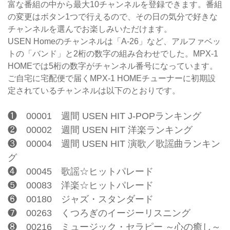
富な番組の中から最大10チャンネルを登録できます。番組
の変更はボタン1つで行えるので、その日の気分で好きな
チャンネルを選んでお楽しみいただけます。
USEN Homeのチャンネルは「A-26」など、アルファベッ
トの「バンド」と2桁の数字の組み合わせでした。MPX-1
HOMEでは5桁の数字がチャンネル番号になっています。
ご自宅に宅配便で届くMPX-1 HOMEチューナーに初期設
定されているチャンネルは以下のとおりです。
❶ 00001 週間 USEN HIT J-POPランキング
❷ 00002 週間 USEN HIT 洋楽ランキング
❸ 00004 週間 USEN HIT 演歌／歌謡曲ランキン
グ
❹ 00045 歌謡☆ヒットパレード
❺ 00083 洋楽☆ヒットパレード
❻ 00180 ジャズ・スタンダード
❼ 00263 くつろぎのイージーリスニング
❽ 00216 ミュージック・セラピー ～心の癒し～