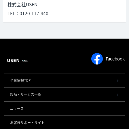
株式会社USEN
TEL：0120-117-440
Facebook
企業情報TOP
会社概要・役員一覧
製品・サービス一覧
事業内容
導入事例
POSレジ 他
ニュース
社長メッセージ
お役立ち情報
USENレジ
オーダーシステム
沿革
お客様サポートサイト
USENセルフレジ
USEN Ticket & Pay
事業所一覧