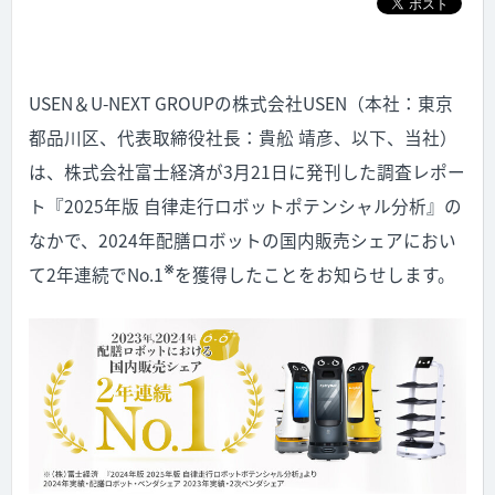
USEN
＆
U-NEXT GROUP
の株式会社
USEN
（本社：東京
都品川区、代表取締役社長：貴舩 靖彦、以下、当社）
は、株式会社富士経済が
3
月
21
日に発刊した調査レポー
ト『
2025
年版 自律走行ロボットポテンシャル分析』の
なかで、
2024
年配膳ロボットの国内販売シェアにおい
※
て
2
年連続で
No.1
を獲得したことをお知らせします。