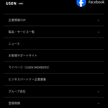
Facebook
企業情報TOP
会社概要・役員一覧
製品・サービス一覧
事業内容
導入事例
POSレジ 他
ニュース
社長メッセージ
お役立ち情報
USENレジ
オーダーシステム
沿革
お客様サポートサイト
USENセルフレジ
USEN Ticket & Pay
事業所一覧
キャッシュレス決済
USENレジTAB BEAUTY
USEN ハンディ
マイページ
（USEN MEMBERS）
店舗DX
USEN PAY
USENレジTAB STORE
ロボティクス
USEN Mobile Order
+
数字で見るUSEN
USEN PAY
USENレジTAB HEALTHCARE
KettyBot Pro（配膳）
ビジネスパートナー企業募集
USEN Tablet Order
集客・予約
USEN PAY ENTRY
サスティナビリティ
勤怠管理「USEN スタッフシフト」
PuduBot2（配膳）
USEN Order & Pay
USEN SMART RESERVE
⁩音楽配信
USEN PAY QR
BellaBot Pro（配膳）
グループ会社
グループ会社
USEN My Menu Premium
ヒトサラ
USEN MUSIC
PUDU T300（運搬）
通信
USEN & U-NEXT GROUP
採用情報
SAVOR JAPAN
USEN MUSIC Entertainment
登録商標
株式会社 U-NEXT HOLDINGS
PUDU CC1（清掃）
USEN AIR UNLIMITED
アプリンク
電話