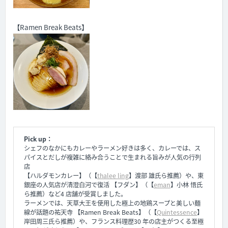
【Ramen Break Beats】
Pick
up：
シェフのなかにもカレーやラーメン好きは多く、カレーでは、ス
パイスとだしが複雑に絡み合うことで生まれる旨みが人気の行列
店
【ハルダモンカレー】（【
thalee ling
】渡部 雄氏ら推薦）や、東
銀座の人気店が清澄白河で復活 【フダン】（【
eman
】小林 悟氏
ら推薦）など4 店舗が受賞しました。
ラーメンでは、天草大王を使用した極上の地鶏スープと美しい麺
線が話題の祐天寺 【Ramen Break Beats】（【
Quintessence
】
岸田周三氏ら推薦）や、フランス料理歴30 年の店主がつくる至極