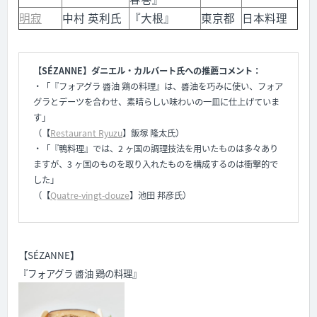
明寂
中村 英利氏
『大根』
東京都
日本料理
【SÉZANNE】ダニエル・カルバート氏への推薦コメント：
・「『フォアグラ 醬油 鶏の料理』は、醬油を巧みに使い、フォア
グラとデーツを合わせ、素晴らしい味わいの一皿に仕上げていま
す」
（【
Restaurant Ryuzu
】飯塚 隆太氏
）
・「『鴨料理』では、2 ヶ国の調理技法を用いたものは多々あり
ますが、3 ヶ国のものを取り入れたものを構成するのは衝撃的で
した」
（【
Quatre-vingt-douze
】池田 邦彦氏）
【SÉZANNE】
『フォアグラ 醬油 鶏の料理』