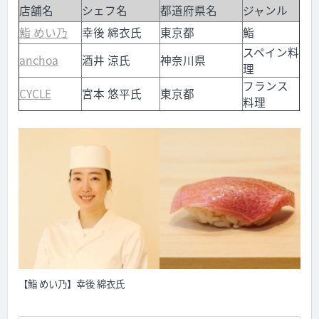
店舗名
シェフ名
都道府県名
ジャンル
鮨 めい乃
幸後 綿衣氏
東京都
鮨
スペイン料
anchoa
酒井 涼氏
神奈川県
理
フランス
CYCLE
宮本 悠平氏
東京都
料理
【鮨 めい乃】幸後 綿衣氏