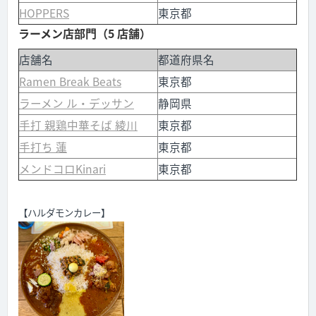
HOPPERS
東京都
ラーメン店部門（5 店舗）
店舗名
都道府県名
Ramen Break Beats
東京都
ラーメン ル・デッサン
静岡県
手打 親鶏中華そば 綾川
東京都
手打ち 蓮
東京都
メンドコロKinari
東京都
【ハルダモンカレー】