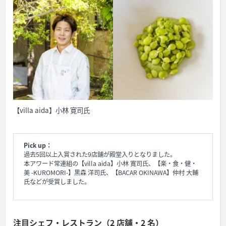
【villa aida】小林 寛司氏
Pick up：
過去5回以上入賞された9店舗が殿堂入りとなりました。
本アワード常連組の【villa aida】小林 寛司氏、【楽・食・健・
美 -KUROMORI-】黒森 洋司氏、【BACAR OKINAWA】仲村 大輔
氏などが受賞しました。
注目シェフ・レストラン（2 店舗・2 名）