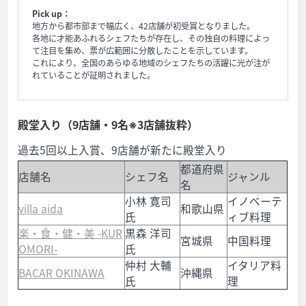
Pick up：
地方から都市部まで幅広く、42店舗が初受賞となりました。
各地に才能あふれるシェフたちが存在し、その独自の料理によっ
て注目を集め、票が広範囲に分散したことを示しています。
これにより、全国のあらゆる地域のシェフたちの活躍に光が注が
れていることが証明されました。
殿堂入り（9店舗・9名※3店舗抜粋）
過去5回以上入賞、9店舗が新たに殿堂入り
都道府県
店舗名
シェフ名
ジャンル
名
小林 寛司
イノベーテ
villa aida
和歌山県
氏
ィブ料理
楽・食・健・美 -KUR
黒森 洋司
宮城県
中国料理
OMORI-
氏
仲村 大輔
イタリア料
BACAR OKINAWA
沖縄県
氏
理