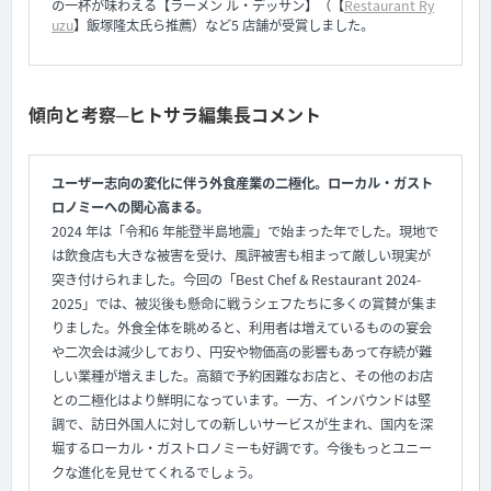
の一杯が味わえる【ラーメン ル・デッサン】（【
Restaurant Ry
uzu
】飯塚隆太氏ら推薦）など5 店舗が受賞しました。
傾向と考察─ヒトサラ編集長コメント
ユーザー志向の変化に伴う外食産業の二極化。ローカル・ガスト
ロノミーへの関心高まる。
2024 年は「令和6 年能登半島地震」で始まった年でした。現地で
は飲食店も大きな被害を受け、風評被害も相まって厳しい現実が
突き付けられました。今回の「Best Chef & Restaurant 2024-
2025」では、被災後も懸命に戦うシェフたちに多くの賞賛が集ま
りました。外食全体を眺めると、利用者は増えているものの宴会
や二次会は減少しており、円安や物価高の影響もあって存続が難
しい業種が増えました。高額で予約困難なお店と、その他のお店
との二極化はより鮮明になっています。一方、インバウンドは堅
調で、訪日外国人に対しての新しいサービスが生まれ、国内を深
堀するローカル・ガストロノミーも好調です。今後もっとユニー
クな進化を見せてくれるでしょう。