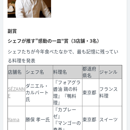
副賞
シェフが推す"感動の一皿"賞（3店舗・3名）
シェフたちが今年食べたなかで、最も記憶に残ってい
る料理を発表
都道府
店舗名
シェフ名
料理名
ジャンル
県名
『フォアグラ
ダニエル・
SÉZANN
醬油 鶏の料
フランス
カルバート
東京都
E
料理
理』『鴨料
氏
理』
『カプレー
ゼ』
Yama
勝俣 孝一氏
東京都
スイーツ
『マンゴーの
春巻』