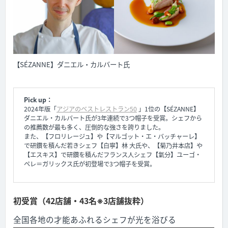
【SÉZANNE】ダニエル・カルバート氏
Pick up：
2024年版「
アジアのベストレストラン50
」1位の【SÉZANNE】
ダニエル・カルバート氏が3年連続で3つ帽子を受賞。シェフから
の推薦数が最も多く、圧倒的な強さを誇りました。
また、【フロリレージュ】や【マルゴット・エ・バッチャーレ】
で研鑽を積んだ若きシェフ【白寧】林 大氏や、【菊乃井本店】や
【エスキス】で研鑽を積んだフランス人シェフ【氣分】ユーゴ・
ペレ＝ガリックス氏が初登場で3つ帽子を受賞。
初受賞（42店舗・43名※3店舗抜粋）
全国各地の才能あふれるシェフが光を浴びる