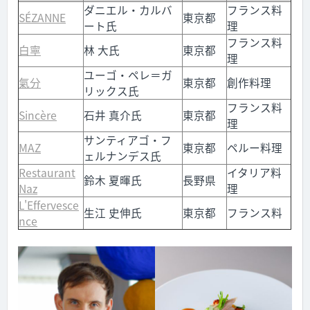
ダニエル・カルバ
フランス料
SÉZANNE
東京都
ート氏
理
フランス料
白寧
林 大氏
東京都
理
ユーゴ・ペレ＝ガ
氣分
東京都
創作料理
リックス氏
フランス料
Sincère
石井 真介氏
東京都
理
サンティアゴ・フ
MAZ
東京都
ペルー料理
ェルナンデス氏
Restaurant
イタリア料
鈴木 夏暉氏
長野県
Naz
理
L'Effervesce
生江 史伸氏
東京都
フランス料
nce