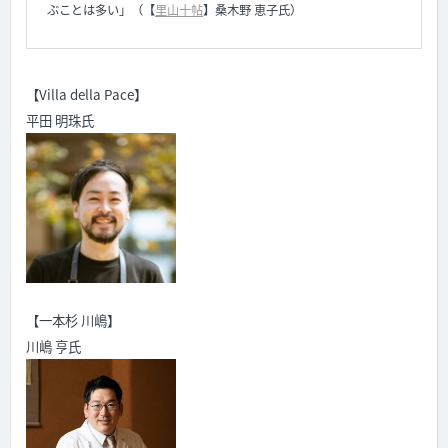
ぶことは多い」（【
里山十帖
】
桑木野 恵子氏）
【Villa della Pace】
平田 明珠氏
【一本杉 川嶋】
川嶋 亨氏