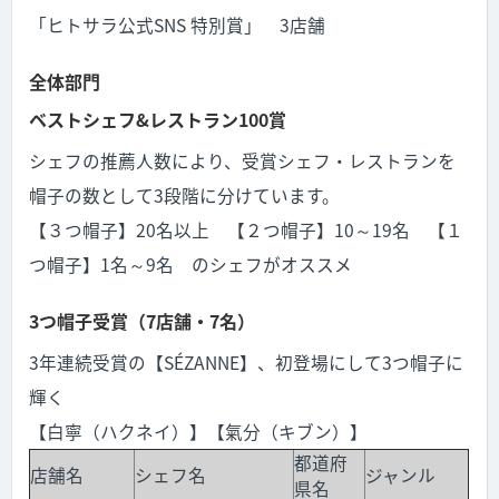
「ヒトサラ公式SNS 特別賞」 3店舗
全体部門
ベストシェフ&レストラン100賞
シェフの推薦人数により、受賞シェフ・レストランを
帽子の数として3段階に分けています。
【３つ帽子】20名以上 【２つ帽子】10～19名 【１
つ帽子】1名～9名 のシェフがオススメ
3つ帽子受賞（7店舗・7名）
3年連続受賞の【SÉZANNE】、初登場にして3つ帽子に
輝く
【白寧（ハクネイ）】【氣分（キブン）】
都道府
店舗名
シェフ名
ジャンル
県名