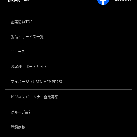
企業情報TOP
会社概要・役員一覧
製品・サービス一覧
事業内容
導入事例
POSレジ 他
ニュース
社長メッセージ
お役立ち情報
USENレジ
オーダーシステム
沿革
お客様サポートサイト
USENセルフレジ
USEN Ticket & Pay
事業所一覧
キャッシュレス決済
USENレジTAB BEAUTY
USEN ハンディ
マイページ
（USEN MEMBERS）
店舗DX
USEN PAY
USENレジTAB STORE
ロボティクス
USEN Mobile Order
+
数字で見るUSEN
USEN PAY
USENレジTAB HEALTHCARE
KettyBot Pro（配膳）
ビジネスパートナー企業募集
USEN Tablet Order
集客・予約
USEN PAY ENTRY
サスティナビリティ
勤怠管理「USEN スタッフシフト」
PuduBot2（配膳）
USEN Order & Pay
USEN SMART RESERVE
⁩音楽配信
USEN PAY QR
BellaBot Pro（配膳）
グループ会社
グループ会社
USEN My Menu Premium
ヒトサラ
USEN MUSIC
PUDU T300（運搬）
通信
USEN & U-NEXT GROUP
採用情報
SAVOR JAPAN
USEN MUSIC Entertainment
登録商標
株式会社 U-NEXT HOLDINGS
PUDU CC1（清掃）
USEN AIR UNLIMITED
アプリンク
電話
OTORAKU -音・楽-
登録第７０２６４７０号