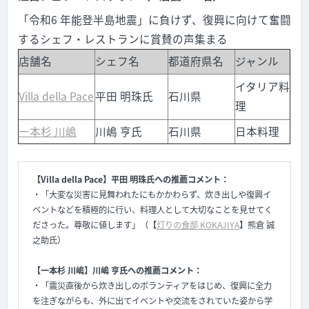
「令和6 年能登半島地震」に負けず、復興に向けて奮闘
するシェフ・レストランに賞賛の声集まる
店舗名
シェフ名
都道府県名
ジャンル
イタリア料
Villa della Pace
平田 明珠氏
石川県
理
一本杉 川嶋
川嶋 亨氏
石川県
日本料理
【Villa della Pace】平田 明珠氏への推薦コメント：
・「大変な災害に見舞われたにもかかわらず、炊き出しや復興イ
ベントなどを積極的に行い、料理人として大切なことを見せてく
ださった。尊敬に値します」（【
灯りの食邸 KOKAJIYA
】
熊倉 誠
之助氏）
【一本杉 川嶋】川嶋 亨氏への推薦コメント：
・「震災直後から炊き出しのボランティアをはじめ、復興に全力
を注ぎながらも、外に出てイベントや交流をさ
れていた姿から学