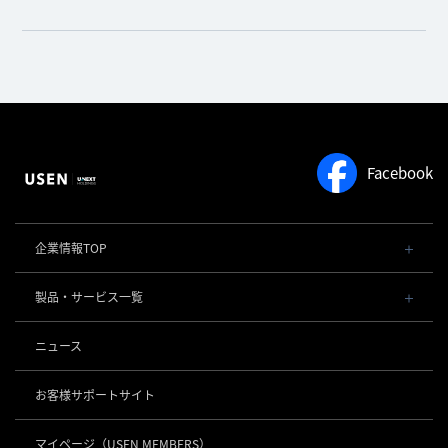
Facebook
企業情報TOP
会社概要・役員一覧
製品・サービス一覧
事業内容
導入事例
POSレジ 他
ニュース
社長メッセージ
お役立ち情報
USENレジ
オーダーシステム
沿革
お客様サポートサイト
USENセルフレジ
USEN Ticket & Pay
事業所一覧
キャッシュレス決済
USENレジTAB BEAUTY
USEN ハンディ
マイページ
（USEN MEMBERS）