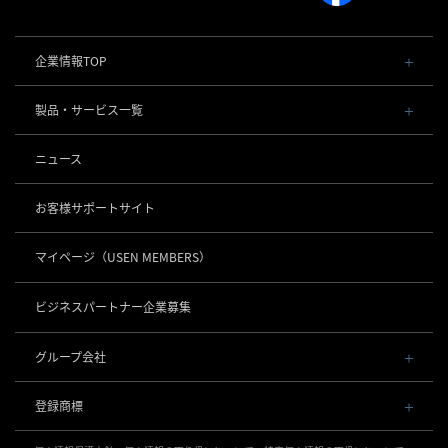
企業情報TOP
会社概要・役員一覧
製品・サービス一覧
事業内容
導入事例
POSレジ 他
ニュース
社長メッセージ
お役立ち情報
USENレジ
オーダーシステム
沿革
お客様サポートサイト
USENセルフレジ
USEN Ticket & Pay
事業所一覧
キャッシュレス決済
USENレジTAB BEAUTY
USEN ハンディ
マイページ
（USEN MEMBERS）
店舗DX
USEN PAY
USENレジTAB STORE
ロボティクス
USEN Mobile Order
+
数字で見るUSEN
USEN PAY
USENレジTAB HEALTHCARE
KettyBot Pro（配膳）
ビジネスパートナー企業募集
USEN Tablet Order
集客・予約
USEN PAY ENTRY
サスティナビリティ
勤怠管理「USEN スタッフシフト」
PuduBot2（配膳）
USEN Order & Pay
USEN SMART RESERVE
⁩音楽配信
USEN PAY QR
BellaBot Pro（配膳）
グループ会社
グループ会社
USEN My Menu Premium
ヒトサラ
USEN MUSIC
PUDU T300（運搬）
通信
USEN & U-NEXT GROUP
採用情報
SAVOR JAPAN
USEN MUSIC Entertainment
登録商標
株式会社 U-NEXT HOLDINGS
PUDU CC1（清掃）
USEN AIR UNLIMITED
アプリンク
電話
OTORAKU -音・楽-
登録第７０２６４７０号
KLEENBOT C40（清掃）
USEN AIR